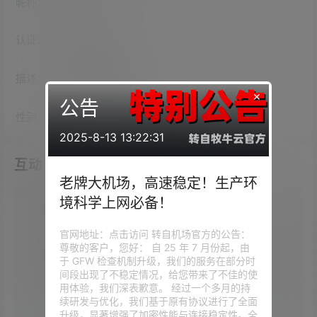
昵称：
owen312
认证：
未认证
描述：
入驻本站
576
天
×
公告
性别：
女
2025-8-13 13:22:31
互动
老牌大机场，高速稳定！生产环
境科学上网必备！
我的圈子
官网地址：点击访问 转自机场官方的公告：
尊敬的客户，您好： 自 25 年 7 月份起，由
我的问答
于 GFW 检查机制升级，我们的服务在部分时
间段出现了不稳定情况，给您带来了不佳的使
用体验，我们深表歉意。 经过一个多月的持
续研发与优化，我们基于原有协议进行了全面
我的供求信息
升级，显著增强了加密性能与连接稳定性。全