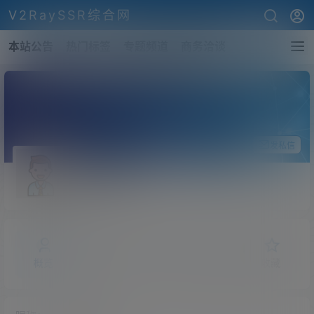
V2RaySSR综合网
本站公告
热门标签
专题频道
商务洽谈
关注Ta
发私信
owen312
斗者
Lv1
概览
发布的
关注
粉丝
收藏