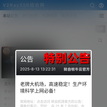
V2RaySSR综合网
本站公告
热门标签
专题频道
商务洽谈
全部标签
三年
×
公告
2025-8-13 13:22:31
五年老机场节点推荐测评，
老牌大机场，高速稳定！生产环
生产环境翻墙必备，多地域
境科学上网必备！
告诫路过的各位 请务必保护好自
原生IP看Netflix！解锁
己！我们总为了自己能打破信息
GPT！
优化加速
的壁垒而沾沾自喜，殊不知打破
官网地址：点击访问 转自机场官方的公告：
的只是用来保护我们的网络屏
116.6k
0
尊敬的客户，您好： 自 25 年 7 月份起，由