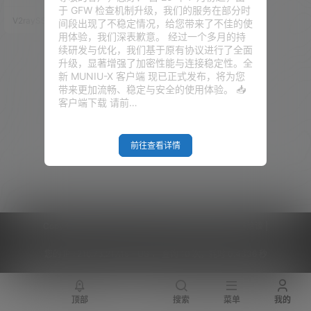
障。 因为在这片区域真的存在很
于 GFW 检查机制升级，我们的服务在部分时
多误导性的言论——来自各个利
V2raySSR综合网
20年7月17日
间段出现了不稳定情况，给您带来了不佳的使
益集团（国家）会对我们进行疯
用体验，我们深表歉意。 经过一个多月的持
狂的洗脑！它们 往往喜欢以平
续研发与优化，我们基于原有协议进行了全面
等、自由、人权等旗号自称，但
升级，显著增强了加密性能与连接稳定性。全
仔细想想，真的是这样吗？它们
新 MUNIU-X 客户端 现已正式发布，将为您
会运用舆论或热点新闻来点爆
带来更加流畅、稳定与安全的使用体验。 📥
你，让你思维的爆炸，它们 会结
客户端下载 请前…
合大数据潜移默化的来改变你的
观念。“温水煮青蛙” —— 大家…
前往查看详情
Copyright © 2026
V2RaySSR综合网
|
网站地图
|
商务洽谈
|
您的 IP :
216.73.217.15 - US ， 查询 10 次，耗时 0.4336 秒
顶部
搜索
菜单
我的