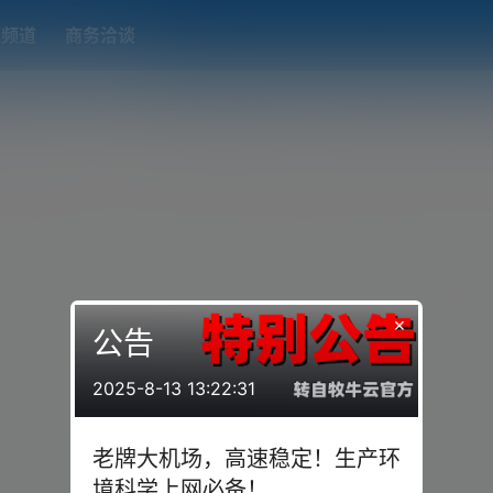
题频道
商务洽谈
端下载
OpenWRT（软路由）固件合集
在线订阅转换
搬瓦工
×
公告
2025-8-13 13:22:31
老牌大机场，高速稳定！生产环
境科学上网必备！