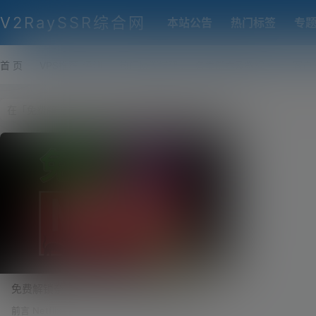
V2RaySSR综合网
本站公告
热门标签
专
首 页
VPS推荐-评测
热门协议搭建
各类脚本及教程
客户
免费解锁奈飞 (Netflix)！WARP 添加 IPv6，
配合 V2-ui （Xray面板）进行奈飞 (Netflix)
前言 Netflix —— 大家也并不是很陌生，美国奈飞