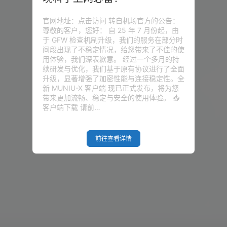
官网地址：点击访问 转自机场官方的公告：
尊敬的客户，您好： 自 25 年 7 月份起，由
于 GFW 检查机制升级，我们的服务在部分时
间段出现了不稳定情况，给您带来了不佳的使
用体验，我们深表歉意。 经过一个多月的持
续研发与优化，我们基于原有协议进行了全面
升级，显著增强了加密性能与连接稳定性。全
新 MUNIU-X 客户端 现已正式发布，将为您
带来更加流畅、稳定与安全的使用体验。 📥
客户端下载 请前…
前往查看详情