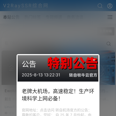
V2RaySSR综合网
本站公告
热门标签
专题频道
商务洽谈
全部标签
免费邮箱
×
公告
2025-8-13 13:22:31
EwoMail 开源邮件服务器详
免费注册一个专属自己的企
老牌大机场，高速稳定！生产环
细搭建过程！自建企业邮
业级域名邮箱吧，从此不在
境科学上网必备！
前言 iRedMail 的功能太多，也过
前言 你还在使用谷歌的Gmail邮
局、域名邮箱！低配VPS的
担心邮箱不够用！
于依赖 VPS 的性能，若是 VPS
箱注册白嫖机场等服务？你在垃
福音！域名、邮箱无数量限
Linux系统设置
技术教程
的性能不太强悍，持续运行的
圾站点用自己的邮箱接收验证
官网地址：点击访问 转自机场官方的公告：
制！域不允许办法！
话，内存也就爆表了，那这样就
码？你是否担心邮箱地址等隐私
15.9k
0
9.8k
0
尊敬的客户，您好： 自 25 年 7 月份起，由