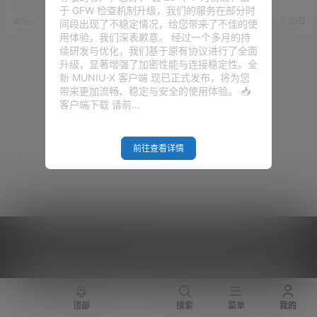
会直接导致邮件的丢失。 所以，
被泄露？免费注册一个专属自己
于 GFW 检查机制升级，我们的服务在部分时
今天为大家介绍另外一个开源的
的企业级域名邮箱吧，从此开启
V2raySSR综合网
23年9月2日
V2raySSR综合网
20年4月29日
间段出现了不稳定情况，给您带来了不佳的使
邮件服务器系统 —— EwoMail！
正确的科学上网方式！ 视频教程
用体验，我们深表歉意。 经过一个多月的持
这是一家由国内公司开发并开源
地址：点击观看 准备工作 1、注
续研发与优化，我们基于原有协议进行了全面
的基于 Linux 的邮件服务系统，
册或是拥有域名一个 不会点我
升级，显著增强了加密性能与连接稳定性。全
集成了众多优秀稳定的组件，支
2、让Cloudflare接管我们的域名
新 MUNIU-X 客户端 现已正式发布，将为您
持电脑和手机客户端，非常适合
解析服务 不会点我 3、可以接收
带来更加流畅、稳定与安全的使用体验。 📥
邮箱功能需求少的个人、以及企
验证码的手机一台（自己国内的
客户端下载 请前…
业进行使用。 据官方所说…
手机号也不要紧） 开始你的表演
首…
前往查看详情
Copyright © 2026
V2RaySSR综合网
|
网站地图
|
商务洽谈
|
您的 IP :
216.73.217.69 - US ， 查询 12 次，耗时 0.4116 秒
顶部
搜索
菜单
我的