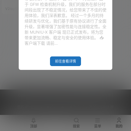
家支持正版软件，但是，无奈口
于 GFW 检查机制升级，我们的服务在部分时
袋不够充实。。。好吧。今天给
V2raySSR综合网
20年10月20日
间段出现了不稳定情况，给您带来了不佳的使
大家推荐一个插件先用
用体验，我们深表歉意。 经过一个多月的持
用。。。。（还是记得支持正版
续研发与优化，我们基于原有协议进行了全面
影视。。。。。） 这是一款非常
升级，显著增强了加密性能与连接稳定性。全
推荐的免费的浏览器扩展和最为
新 MUNIU-X 客户端 现已正式发布，将为您
流行的用户脚本管理器，它适用
带来更加流畅、稳定与安全的使用体验。 📥
于 Chrome, Microsoft Edge, S
客户端下载 请前…
afari, Opera Next…
前往查看详情
Copyright © 2026
V2RaySSR综合网
|
网站地图
|
商务洽谈
|
您的 IP :
216.73.216.213 - US ， 查询 12 次，耗时 0.4463 秒
顶部
搜索
菜单
我的