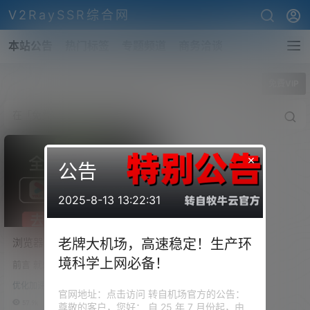
V2RaySSR综合网
本站公告
热门标签
专题频道
商务洽谈
全部标签
免费VIP
×
公告
2025-8-13 13:22:31
浏览器最强插件（油猴）全
老牌大机场，高速稳定！生产环
网VIP视频免费破解去广告、
境科学上网必备！
前言 就想问大家都充值了几个平
全网音乐直接下载、百度网
台的VIP影视会员？是否每个平台
盘直接下载、知乎视频下载
优化加速
每个月用不了10次？ 虽说，应该
官网地址：点击访问 转自机场官方的公告：
等多合一版。
支持正版，作者也是经常号召大
57.9k
3
尊敬的客户，您好： 自 25 年 7 月份起，由