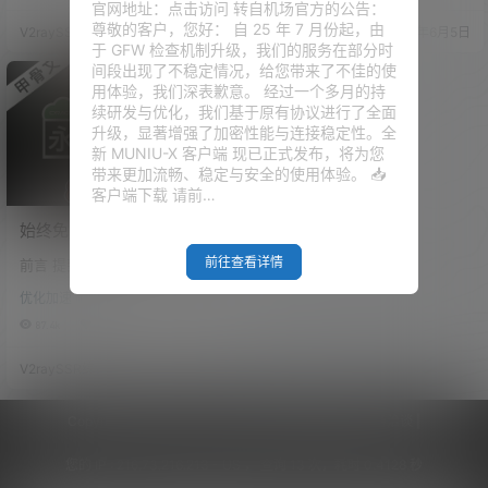
S，在这里祝福大家。 相信大家
以，我就尝试着用NGINX的负载
官网地址：点击访问 转自机场官方的公告：
在开实例的时候，也看到了很强
均衡，在内网把这两台机器做了
尊敬的客户，您好： 自 25 年 7 月份起，由
V2raySSR综合网
22年7月2日
V2raySSR综合网
21年6月5日
悍的 ARM 的配置资源，最高可
均衡，权重分别是50，50，最后
于 GFW 检查机制升级，我们的服务在部分时
以达到 4核 24G 内存的免费资
测试跑下来，无论是多线程还是
间段出现了不稳定情况，给您带来了不佳的使
源。 官方原话：每个租户每月可
单线程，居然和单台VPS都没有
用体验，我们深表歉意。 经过一个多月的持
免费获得前 3,000 个 OCPU 小
太大的区别。所以，我想到应该
续研发与优化，我们基于原有协议进行了全面
时和 18,000 GB 小时，以使用 V
是前端VPS的带宽不够，因为这
升级，显著增强了加密性能与连接稳定性。全
M.Standard.…
两台VPS的出口带宽都是0.48
新 MUNIU-X 客户端 现已正式发布，将为您
G。 既然估计是带宽的问题，
带来更加流畅、稳定与安全的使用体验。 📥
那，我还有一…
客户端下载 请前…
始终免费的VPS！油管8K视
频秒开，颠覆你对免费资源
前往查看详情
前言 提到免费的 VPS，很多人第
的看法。Oracle（甲骨文）
一个想到的就是 GCP，也就是 G
免费云服务器注册指南及故
优化加速
oogle 的 VPS，我们用外币信用
障解决！
卡申请成功以后，会获得300美
87.4k
0
金的、为期一年的免费额度。 但
一年之后，我们是需要重新进行
V2raySSR综合网
21年5月29日
申请，还有一部分小伙伴们想到
的就是甲骨文，对于甲骨文的免
费VPS，据官方所说是“始终免
Copyright © 2026
V2RaySSR综合网
|
网站地图
|
商务洽谈
|
费”，但是，不排除我们乱撸之
后，甲骨文会出台一些其他的规
您的 IP :
216.73.216.213 - US ， 查询 13 次，耗时 0.4128 秒
章制度，进行约制。 因为甲骨文