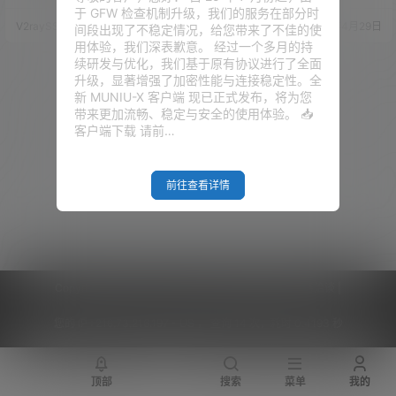
晚高峰期体验效果明显有所下
CP的拥塞，充分利用带宽并降低
于 GFW 检查机制升级，我们的服务在部分时
降，此时我们需要安装一些脚本
延迟，起到神奇般的加速效果。
V2raySSR综合网
19年4月29日
V2raySSR综合网
19年4月29日
间段出现了不稳定情况，给您带来了不佳的使
进行加速。前段时间 Google 开
在BBR出来之前，就只有锐速比
用体验，我们深表歉意。 经过一个多月的持
源了 TCP BBR 拥塞控制算法，根
较好用，但是锐速是一个国产的
续研发与优化，我们基于原有协议进行了全面
据用户使用体验的效果来看在 VP
闭源软件。 有些朋友会担心是否
升级，显著增强了加密性能与连接稳定性。全
S 上开启了 TCP BBR 后网速最高
会有有害代码的问题。不过BBR
新 MUNIU-X 客户端 现已正式发布，将为您
可达到10几倍的提升。 关于 Goo
就是一个开源在GITHUB的项
带来更加流畅、稳定与安全的使用体验。 📥
gle BBR 拥塞控制算法目前有很
目。 BBR在大部分的时间都是比
客户端下载 请前…
多个…
较好用的。但是偶…
前往查看详情
Copyright © 2026
V2RaySSR综合网
|
网站地图
|
商务洽谈
|
您的 IP :
216.73.216.197 - US ， 查询 14 次，耗时 0.4193 秒
顶部
搜索
菜单
我的