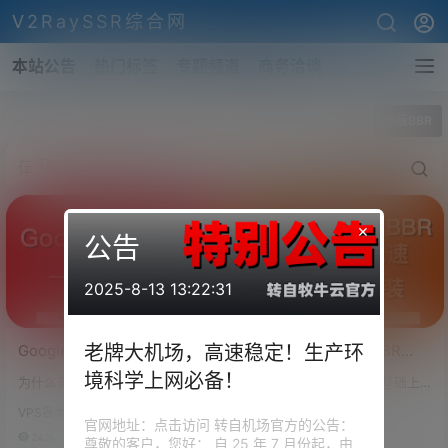
V2RaySSR综合网
本站公告
热门标签
专题频道
商务洽谈
全部标签
原版BBR
×
公告
2025-8-13 13:22:31
Google原版BBR安装/原版
原版BBR/魔改BBR/BBR
老牌大机场，高速稳定！生产环
BBR一键安装脚本
Plus/锐速(Lotserver)四合一
境科学上网必备！
为什么安装原版BBR 1、安装BBR
简介 在 Chikage 的脚本基础上
脚本/一键安装
可以改善TCP的拥堵 大家都知道
加了 bbrplus 的内核切换与BBR
VPS各类安装脚本
VPS各类安装脚本
国外的服务器远离大陆，在国内
加速安装 BBR是来自于Google的
官网地址：点击访问 转自机场官方的公告：
连接速度并不是很好，尤其是在
黑科技，目的是通过优化和控制T
24.2k
0
131.6k
0
尊敬的客户，您好： 自 25 年 7 月份起，由