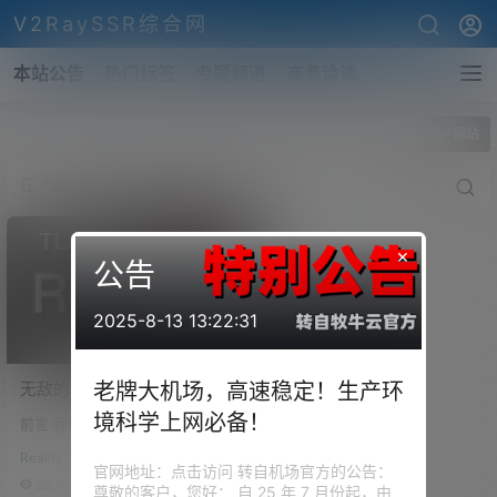
V2RaySSR综合网
本站公告
热门标签
专题频道
商务洽谈
全部标签
同IP网站
×
公告
2025-8-13 13:22:31
无敌的 Xray – Reality 协
老牌大机场，高速稳定！生产环
议！Vless + Reality协议 +
境科学上网必备！
前言 我们都知道， 普通的 TLS
Vision流控，是否能够摆平
代理的一个重要弱点就是各种加
一切顾虑！
Reality
密进行套娃，虽然加密包的外观
官网地址：点击访问 转自机场官方的公告：
让防火墙无法进行分辨，但是加
232.3k
0
尊敬的客户，您好： 自 25 年 7 月份起，由