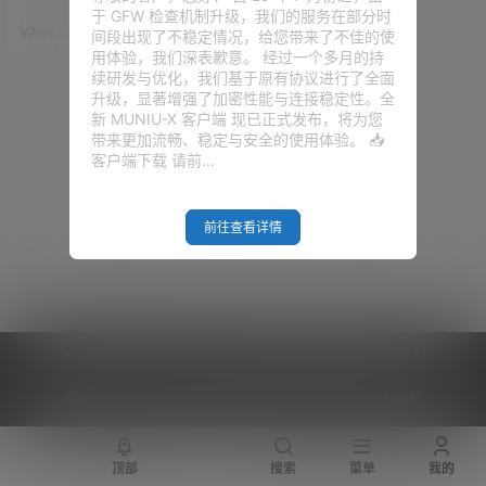
密套娃无可避免的一个点就在
于 GFW 检查机制升级，我们的服务在部分时
于，它会在每个包都增加一个数
V2raySSR综合网
23年9月30日
间段出现了不稳定情况，给您带来了不佳的使
据包头，那加密的层数越多，包
用体验，我们深表歉意。 经过一个多月的持
的头也会越多，这个增量虽然不
续研发与优化，我们基于原有协议进行了全面
大，但这个数据可能具有某些统
升级，显著增强了加密性能与连接稳定性。全
计学的一些特征。 额，那若是发
新 MUNIU-X 客户端 现已正式发布，将为您
现这个特征嘞，是的，那 TLS 的
带来更加流畅、稳定与安全的使用体验。 📥
代理也就不太安全了。 想当初，
客户端下载 请前…
RPRX 发布了 XTLS，而 XTLS 其
主要…
前往查看详情
Copyright © 2026
V2RaySSR综合网
|
网站地图
|
商务洽谈
|
您的 IP :
216.73.217.120 - US ， 查询 13 次，耗时 0.4428 秒
顶部
搜索
菜单
我的