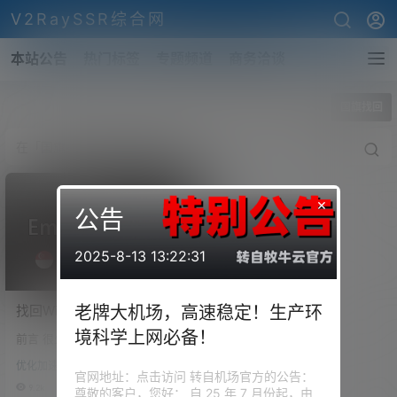
V2RaySSR综合网
本站公告
热门标签
专题频道
商务洽谈
全部标签
国旗找回
×
公告
2025-8-13 13:22:31
找回Windows的Emoji国旗
老牌大机场，高速稳定！生产环
旗帜图案！Windows修改字
境科学上网必备！
前言 很少用 Window 了，最近
体显示Emoji图标！
用了几天 Windows，发现在 Wi
优化加速
ndow 里面，居然不显示 Emoji
官网地址：点击访问 转自机场官方的公告：
的国旗图案。 上网查了查资料，
9.2k
0
尊敬的客户，您好： 自 25 年 7 月份起，由