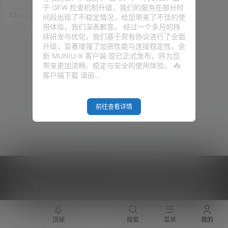
是因为 Windows 系统字体的限
于 GFW 检查机制升级，我们的服务在部分时
制。（估计是避免不必要的纠
V2raySSR综合网
24年8月8日
间段出现了不稳定情况，给您带来了不佳的使
纷） 也是有很多 Chrome 插件，
用体验，我们深表歉意。 经过一个多月的持
装上了以后能在浏览器中显示，
续研发与优化，我们基于原有协议进行了全面
但是受限于系统层面，所以一些
升级，显著增强了加密性能与连接稳定性。全
软件里面显示也是有问题。 问题
新 MUNIU-X 客户端 现已正式发布，将为您
所在 所有的国旗显示只是国家的
带来更加流畅、稳定与安全的使用体验。 📥
简称 未解决之前，所有的软件，
客户端下载 请前…
以及浏览器…
前往查看详情
Copyright © 2026
V2RaySSR综合网
|
网站地图
|
商务洽谈
|
您的 IP :
216.73.217.15 - US ， 查询 11 次，耗时 0.4101 秒
顶部
搜索
菜单
我的