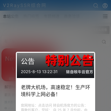
V2RaySSR综合网
本站公告
热门标签
专题频道
商务洽谈
全部标签
奈飞怎么观看
×
公告
2025-8-13 13:22:31
解锁NetFlix，VPS视讯网站
老牌大机场，高速稳定！生产环
解锁教程，解锁你VPS的奈
境科学上网必备！
前言 最近很多小伙伴们在群里问
飞服务（NetFlix），VPS怎
波仔，购买的VPS不能观看NetFl
么观看奈飞（NetFlix）
技术教程
ix，问有没有什么办法。办法当
官网地址：点击访问 转自机场官方的公告：
然是有。更改你的DNS就可以
45.6k
0
尊敬的客户，您好： 自 25 年 7 月份起，由