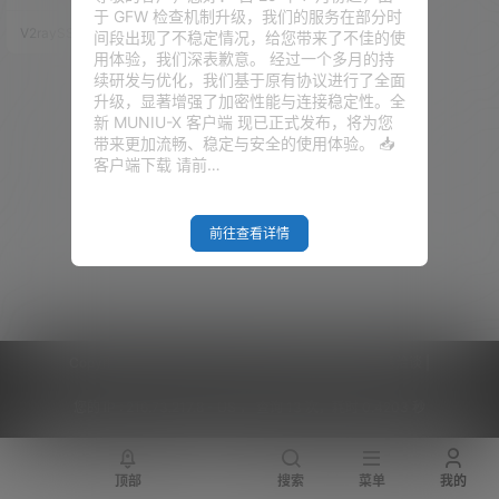
了。前提是这个DNS支持NetFlix
于 GFW 检查机制升级，我们的服务在部分时
的播放。 当然，你若是有VPS可
V2raySSR综合网
20年1月5日
间段出现了不稳定情况，给您带来了不佳的使
以观看NetFlix，可以在这个VPS
用体验，我们深表歉意。 经过一个多月的持
上面搭建DNS服务用来解锁其他
续研发与优化，我们基于原有协议进行了全面
的VPS的NetFlix服务。那这个我
升级，显著增强了加密性能与连接稳定性。全
们今天就不说了，今天说的前提
新 MUNIU-X 客户端 现已正式发布，将为您
是，你没有VPS可以观看NetFli
带来更加流畅、稳定与安全的使用体验。 📥
x。 若你是看不懂，请观看视
客户端下载 请前…
频：点击…
前往查看详情
Copyright © 2026
V2RaySSR综合网
|
网站地图
|
商务洽谈
|
您的 IP :
216.73.217.8 - US ， 查询 13 次，耗时 0.4203 秒
顶部
搜索
菜单
我的