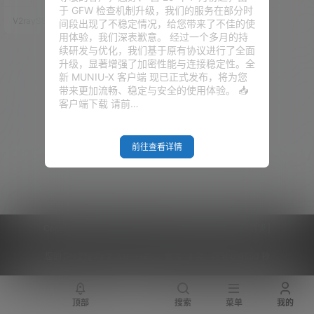
Nikki、FullCombo、
时间：2025-5-17 12:12:29 包含
于 GFW 检查机制升级，我们的服务在部分时
软件： PassWall、HomeProx
Shark!、luci-xray、
V2raySSR综合网
19年10月15日
间段出现了不稳定情况，给您带来了不佳的使
y、SSR-Plus、OpenClash、Pa
NeKoBox等
用体验，我们深表歉意。 经过一个多月的持
ssWall2、Bypass、Nikki、FullC
续研发与优化，我们基于原有协议进行了全面
ombo、Shark!、lu…
升级，显著增强了加密性能与连接稳定性。全
新 MUNIU-X 客户端 现已正式发布，将为您
带来更加流畅、稳定与安全的使用体验。 📥
客户端下载 请前…
前往查看详情
Copyright © 2026
V2RaySSR综合网
|
网站地图
|
商务洽谈
|
您的 IP :
216.73.216.61 - US ， 查询 12 次，耗时 0.4550 秒
顶部
搜索
菜单
我的