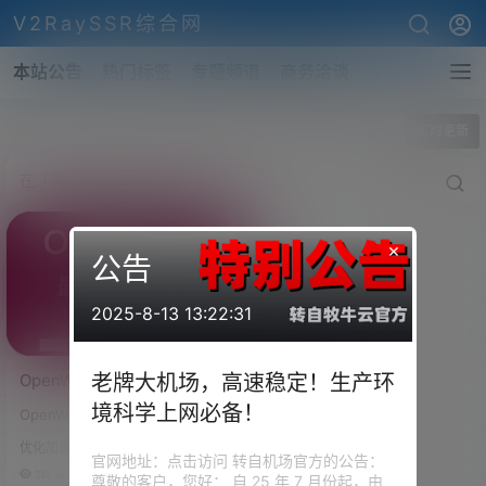
V2RaySSR综合网
本站公告
热门标签
专题频道
商务洽谈
全部标签
实时更新
×
公告
2025-8-13 13:22:31
OpenWRT固件下载合集，长
老牌大机场，高速稳定！生产环
期更新中。包含软件：
境科学上网必备！
OpenWRT X68-64最新编译固件
PassWall、HomeProxy、
固件信息 型号: Generic x86/64
SSR-Plus、OpenClash、
优化加速
平台: x86/64 版本: 分支: 24.10-
官网地址：点击访问 转自机场官方的公告：
PassWall2、Bypass、
SNAPSHOT 内核: 6.6.89 编译
282.3k
0
尊敬的客户，您好： 自 25 年 7 月份起，由