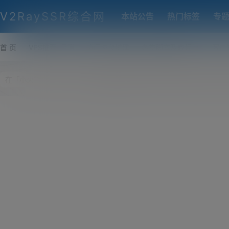
V2RaySSR综合网
本站公告
热门标签
专
首 页
VPS推荐-评测
热门协议搭建
各类脚本及教程
客户