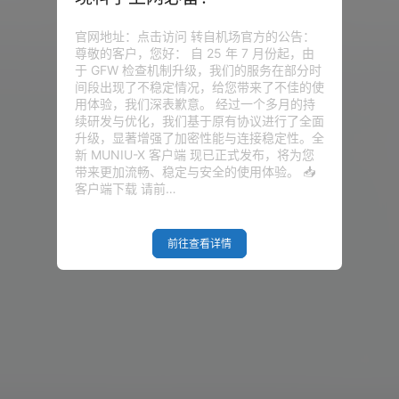
官网地址：点击访问 转自机场官方的公告：
尊敬的客户，您好： 自 25 年 7 月份起，由
于 GFW 检查机制升级，我们的服务在部分时
间段出现了不稳定情况，给您带来了不佳的使
用体验，我们深表歉意。 经过一个多月的持
续研发与优化，我们基于原有协议进行了全面
升级，显著增强了加密性能与连接稳定性。全
新 MUNIU-X 客户端 现已正式发布，将为您
带来更加流畅、稳定与安全的使用体验。 📥
客户端下载 请前…
前往查看详情