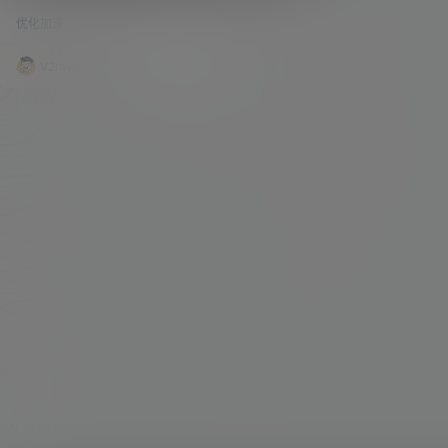
SubConverter后端！妈妈再也不担心我的
教程以后，在我们这个视频下方的留言和TG群里
机场订阅节点信息泄露了！
优化加速
99.3k
1
面，都有很多质疑的声音，更多的质疑说是用别人
的后端转换订阅，存在一定的数据隐患，那还有甚
者说自己的订阅已经被盗用，流量也是不正常。那
V2raySSR综合网
20年10月26日
这个。。。。 作者在这边也是不怎么好跟大家解
释，这个东西嘛，本身就是越解释，越是解释不清
楚。既然是有这样的情况发生，那我就只能为大家
去解决这样的问题。 说来说去，根源上的…