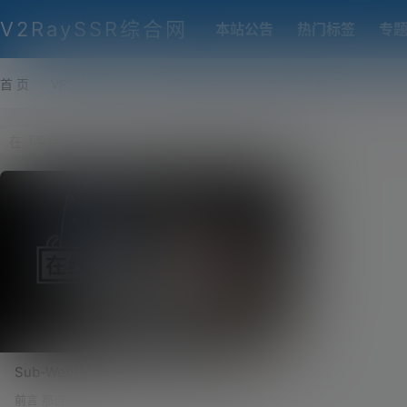
V2RaySSR综合网
本站公告
热门标签
专
首 页
VPS推荐-评测
热门协议搭建
各类脚本及教程
客户
Sub-Web搭建教程！自行搭建Clash订阅转
换平台，自建Sub-Web前端和
前言 那自从Clash更新，我出了Clash订阅转换的