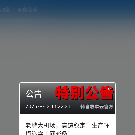
题频道
商务洽谈
端下载
OpenWRT（软路由）固件合集
在线订阅转换
搬瓦工
×
公告
2025-8-13 13:22:31
老牌大机场，高速稳定！生产环
境科学上网必备！