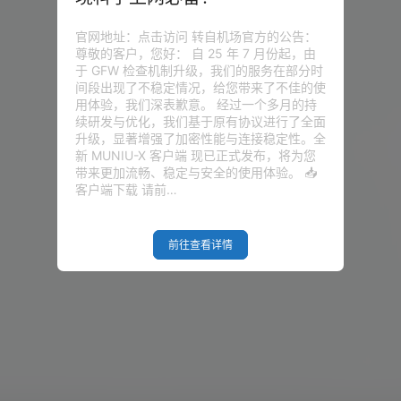
官网地址：点击访问 转自机场官方的公告：
尊敬的客户，您好： 自 25 年 7 月份起，由
于 GFW 检查机制升级，我们的服务在部分时
间段出现了不稳定情况，给您带来了不佳的使
用体验，我们深表歉意。 经过一个多月的持
续研发与优化，我们基于原有协议进行了全面
升级，显著增强了加密性能与连接稳定性。全
新 MUNIU-X 客户端 现已正式发布，将为您
带来更加流畅、稳定与安全的使用体验。 📥
客户端下载 请前…
前往查看详情