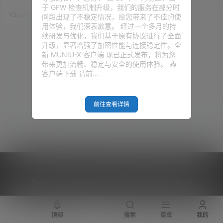
站来说，是致命的！所以，为了
于 GFW 检查机制升级，我们的服务在部分时
你能正确的观看到网站的内容，
V2raySSR综合网
20年1月2日
间段出现了不稳定情况，给您带来了不佳的使
建议把本网站加入广告白名单！
用体验，我们深表歉意。 经过一个多月的持
影响如下： 1、很多CSS样式布局
续研发与优化，我们基于原有协议进行了全面
被隐藏，导致页面不美观 2、“官
升级，显著增强了加密性能与连接稳定性。全
方直达”链接，看不到任何跳转地
新 MUNIU-X 客户端 现已正式发布，将为您
址(被拦截隐藏) 3、Google Ads
带来更加流畅、稳定与安全的使用体验。 📥
ense 全被拦截（这个原来就如
客户端下载 请前…
此） 4、涉及…
前往查看详情
Copyright © 2026
V2RaySSR综合网
|
网站地图
|
商务洽谈
|
您的 IP :
216.73.217.94 - US ， 查询 13 次，耗时 0.4488 秒
顶部
搜索
菜单
我的