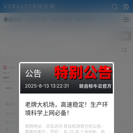
V2RaySSR综合网
本站公告
热门标签
专题频道
商务洽谈
全部标签
广告拦截
×
公告
2025-8-13 13:22:31
AdBlock Plus 广告拦截软件
老牌大机场，高速稳定！生产环
添加网站白名单！
境科学上网必备！
AdBlock Plus 从2022年6月20
日更新规则，导致本网站所有超
优化加速
链接不能有站外链接元素，这对
官网地址：点击访问 转自机场官方的公告：
于一个必须使用站外超链接的网
1k
0
尊敬的客户，您好： 自 25 年 7 月份起，由