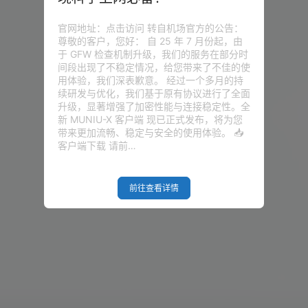
官网地址：点击访问 转自机场官方的公告：
尊敬的客户，您好： 自 25 年 7 月份起，由
于 GFW 检查机制升级，我们的服务在部分时
间段出现了不稳定情况，给您带来了不佳的使
用体验，我们深表歉意。 经过一个多月的持
续研发与优化，我们基于原有协议进行了全面
升级，显著增强了加密性能与连接稳定性。全
新 MUNIU-X 客户端 现已正式发布，将为您
带来更加流畅、稳定与安全的使用体验。 📥
客户端下载 请前…
前往查看详情