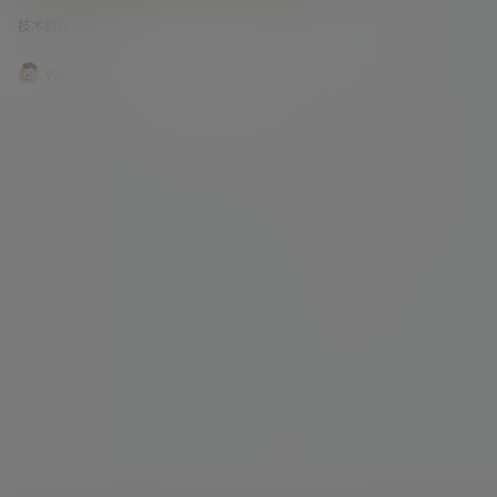
DNS分流！VPS解锁流媒体网站！全平台
u、HBO等视频的播放？ 作者在1月5日的博客中详
VPS通用！
技术教程
43.8k
0
细描述了V2RAY怎么解锁NetFlix（奈飞）、HuLu
（葫芦）、HBO等主流流媒体的播放，现在看来，
似乎有更好的方法可以实现这些流媒体网站的流量
V2raySSR综合网
20年4月14日
分流及解锁！ 今天以Trojan服务为例，来详细为大
家讲解一下如何解锁视讯网站的播放！ 本教程适用
全平台的VPS、各种方式搭建的代理（SS\SSR\…