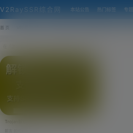
V2RaySSR综合网
本站公告
热门标签
专
首 页
VPS推荐-评测
热门协议搭建
各类脚本及教程
客户
Trojan解锁奈飞（NetFlix）、葫芦
（HuLu）、HBO等流媒体视讯网站！实现
前言 如何解锁奈飞、奈非、NetFlix、葫芦、HuL