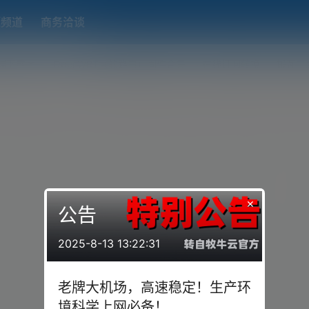
题频道
商务洽谈
端下载
OpenWRT（软路由）固件合集
在线订阅转换
搬瓦工
×
公告
2025-8-13 13:22:31
老牌大机场，高速稳定！生产环
境科学上网必备！