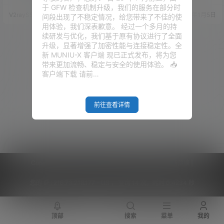
台VPS通用！
（奈飞）、HuLu（葫芦）、HBO
了。前提是这个DNS支持NetFlix
于 GFW 检查机制升级，我们的服务在部分时
等主流流媒体的播放，现在看
的播放。 当然，你若是有VPS可
V2raySSR综合网
20年4月14日
V2raySSR综合网
20年1月5日
间段出现了不稳定情况，给您带来了不佳的使
来，似乎有更好的方法可以实现
以观看NetFlix，可以在这个VPS
用体验，我们深表歉意。 经过一个多月的持
这些流媒体网站的流量分流及解
上面搭建DNS服务用来解锁其他
续研发与优化，我们基于原有协议进行了全面
锁！ 今天以Trojan服务为例，来
的VPS的NetFlix服务。那这个我
升级，显著增强了加密性能与连接稳定性。全
详细为大家讲解一下如何解锁视
们今天就不说了，今天说的前提
新 MUNIU-X 客户端 现已正式发布，将为您
讯网站的播放！ 本教程适用全平
是，你没有VPS可以观看NetFli
带来更加流畅、稳定与安全的使用体验。 📥
台的VPS、各种方式搭建的代理
x。 若你是看不懂，请观看视
客户端下载 请前…
（SS\SSR\…
频：点击…
前往查看详情
Copyright © 2026
V2RaySSR综合网
|
网站地图
|
商务洽谈
|
您的 IP :
216.73.216.177 - US ， 查询 14 次，耗时 0.4234 秒
顶部
搜索
菜单
我的