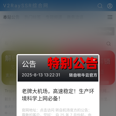
V2RaySSR综合网
本站公告
热门标签
专题频道
商务洽谈
全部标签
怎么看NetFlix
×
公告
2025-8-13 13:22:31
Trojan解锁奈飞
解锁NetFlix，VPS视讯网站
老牌大机场，高速稳定！生产环
（NetFlix）、葫芦
解锁教程，解锁你VPS的奈
境科学上网必备！
前言 如何解锁奈飞、奈非、NetF
前言 最近很多小伙伴们在群里问
（HuLu）、HBO等流媒体视
飞服务（NetFlix），VPS怎
lix、葫芦、HuLu、HBO等视频的
波仔，购买的VPS不能观看NetFl
讯网站！实现DNS分流！
么观看奈飞（NetFlix）
技术教程
技术教程
播放？ 作者在1月5日的博客中详
ix，问有没有什么办法。办法当
官网地址：点击访问 转自机场官方的公告：
VPS解锁流媒体网站！全平
细描述了V2RAY怎么解锁NetFlix
然是有。更改你的DNS就可以
43.8k
0
45.6k
0
尊敬的客户，您好： 自 25 年 7 月份起，由