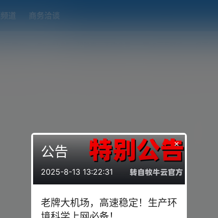
题频道
商务洽谈
端下载
OpenWRT（软路由）固件合集
在线订阅转换
搬瓦工
×
公告
2025-8-13 13:22:31
老牌大机场，高速稳定！生产环
境科学上网必备！