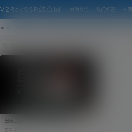
V2RaySSR综合网
本站公告
热门标签
专
首 页
VPS推荐-评测
热门协议搭建
各类脚本及教程
客户
自建企业级邮件服务器、域名邮箱！
iRedMail 企业级邮件系统搭建、配置、优化
前言 用自己的域名作为邮箱的后缀，好看、有面