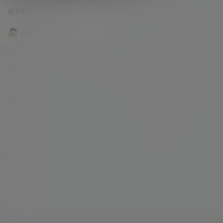
教程！
子！只要域名不过期，那么，你的邮箱就永远存
技术教程
46.1k
0
在！ 免费的企业邮局，以前也是为大家介绍过 ZO
HO（点击观看视频），但是 ZOHO 广告多、邮件
账户限制等，很是烦躁。经常会用到邮箱来获取很
V2raySSR综合网
21年10月30日
多服务，所以就想着自行搭建一个邮局了，首选，
当然是免费、开源的 iRedMail。 邮件系统很多，
宝塔自带的邮局更是简单，但是若想邮箱可靠（丢
邮件、发送邮件进入对方垃圾箱等…