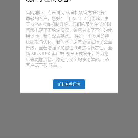
官网地址：点击访问 转自机场官方的公告：
尊敬的客户，您好： 自 25 年 7 月份起，由
于 GFW 检查机制升级，我们的服务在部分时
间段出现了不稳定情况，给您带来了不佳的使
用体验，我们深表歉意。 经过一个多月的持
续研发与优化，我们基于原有协议进行了全面
升级，显著增强了加密性能与连接稳定性。全
新 MUNIU-X 客户端 现已正式发布，将为您
带来更加流畅、稳定与安全的使用体验。 📥
客户端下载 请前…
前往查看详情