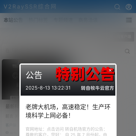
V2RaySSR综合网
本站公告
热门标签
专题频道
商务洽谈
全部标签
最新科学上网客户端
×
公告
2025-8-13 13:22:31
最新科学上网客户端工具！
老牌大机场，高速稳定！生产环
Windows用户的福音，
境科学上网必备！
前言 关于科学上网的客户端，我
Clash.Net，clash内核，漂
们从最开始的命令行连接，到如
亮UI设计，强大的统计功
客户端
今各类样式的可视化面板软件的
官网地址：点击访问 转自机场官方的公告：
能。
操作，一路走过来，相信在坐的
46.5k
0
尊敬的客户，您好： 自 25 年 7 月份起，由