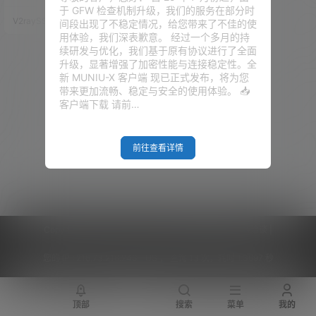
各位也是看到的太多太多了。 前
于 GFW 检查机制升级，我们的服务在部分时
段时间，一款 UI 界面特别漂亮的
V2raySSR综合网
21年5月15日
间段出现了不稳定情况，给您带来了不佳的使
软件进入了我们的视线，没错，C
用体验，我们深表歉意。 经过一个多月的持
lash.Net，看这个名字，大家也
续研发与优化，我们基于原有协议进行了全面
就明白了这个软件的开发语言以
升级，显著增强了加密性能与连接稳定性。全
及使用平台。 因为是需要使用 N
新 MUNIU-X 客户端 现已正式发布，将为您
et 环境，所以此款软件目前也就
带来更加流畅、稳定与安全的使用体验。 📥
仅仅只支持Windows平台。既然
客户端下载 请前…
前面和大家提到了 Trojan…
前往查看详情
Copyright © 2026
V2RaySSR综合网
|
网站地图
|
商务洽谈
|
您的 IP :
216.73.216.246 - US ， 查询 13 次，耗时 1.3697 秒
顶部
搜索
菜单
我的