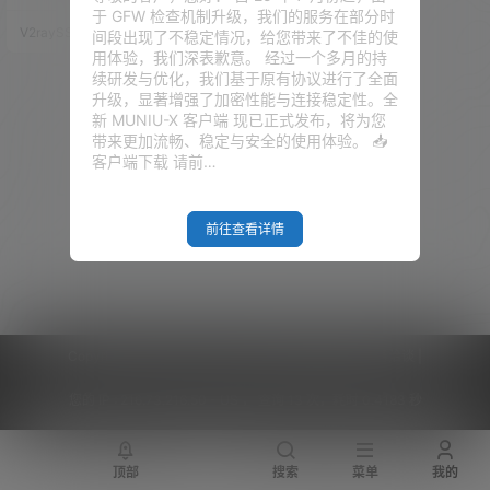
080端口，太麻烦了 问作者是否
于 GFW 检查机制升级，我们的服务在部分时
有更好的软件，可以摒弃start.ba
V2raySSR综合网
20年3月14日
间段出现了不稳定情况，给您带来了不佳的使
t或是Trojan.exe，和V2ray一
用体验，我们深表歉意。 经过一个多月的持
样，打开软件填入配置就可以使
续研发与优化，我们基于原有协议进行了全面
用！可以的，今天它来了。 这是
升级，显著增强了加密性能与连接稳定性。全
一款破解版的V2rayN软件，界面
新 MUNIU-X 客户端 现已正式发布，将为您
和V2rayN是一模一样，但是里面
带来更加流畅、稳定与安全的使用体验。 📥
集成了Trojan功能。 允许作者
客户端下载 请前…
用…
前往查看详情
Copyright © 2026
V2RaySSR综合网
|
网站地图
|
商务洽谈
|
您的 IP :
216.73.216.50 - US ， 查询 13 次，耗时 0.4183 秒
顶部
搜索
菜单
我的