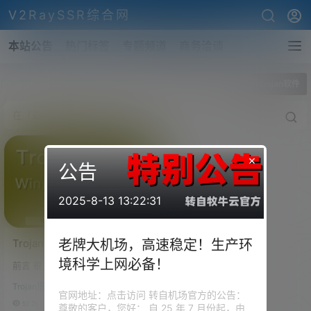
V2RaySSR综合网
本站公告
热门标签
专题频道
商务洽谈
全部标签
最新Trojan软件
×
公告
2025-8-13 13:22:31
Trojan客户端下载！告别
老牌大机场，高速稳定！生产环
Trojan.exe和start.bat，一
境科学上网必备！
前言 很多小伙伴说Trojan的客户
个软件运行Trojan！Trojan
端太麻烦，需要运行批处理文
也可以如此方便！
Trojan搭建
件，或是一直需要开着Trojan进
官网地址：点击访问 转自机场官方的公告：
程，同时还需要一个软件来监控1
57.2k
0
尊敬的客户，您好： 自 25 年 7 月份起，由