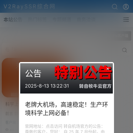
V2RaySSR综合网
本站公告
热门标签
专题频道
商务洽谈
全部标签
最新VPN客户端
×
公告
2025-8-13 13:22:31
科学上网客户端推荐与下
老牌大机场，高速稳定！生产环
载：Clash、v2rayN、
境科学上网必备！
前言 目前，各类代理协议和客户
Xray、Trojan、SSR、
端软件更新非常快，常见的协议
V2Ray 全平台客户端锦集
客户端
包括 Shadowsocks、Trojan、V
官网地址：点击访问 转自机场官方的公告：
Mess、VLESS、Reality、Hyste
434.1k
0
尊敬的客户，您好： 自 25 年 7 月份起，由