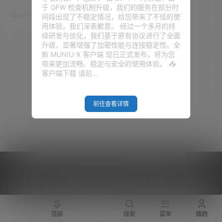
ria2、TUIC、NaiveProxy、Sha
于 GFW 检查机制升级，我们的服务在部分时
dowTLS 等。 为了方便大家选择
V2raySSR综合网
20年4月7日
间段出现了不稳定情况，给您带来了不佳的使
适合自己的科学上网客户端，V2r
用体验，我们深表歉意。 经过一个多月的持
aySSR 综合网整理了目前常见的
续研发与优化，我们基于原有协议进行了全面
Windows、macOS、Linux、An
升级，显著增强了加密性能与连接稳定性。全
droid、iOS / iPadOS 客户端。
新 MUNIU-X 客户端 现已正式发布，将为您
如果…
带来更加流畅、稳定与安全的使用体验。 📥
客户端下载 请前…
前往查看详情
Copyright © 2026
V2RaySSR综合网
|
网站地图
|
商务洽谈
|
您的 IP :
216.73.217.129 - US ， 查询 12 次，耗时 0.4070 秒
顶部
搜索
菜单
我的