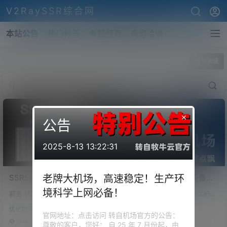
V2RaySSR综合网
本站公告
热门标签
专题频道
商务洽谈
全部标签
机场测速
×
公告
2025-8-13 13:22:31
SSRSpeedN！改良版机场
IEPL专线机场！不限设备
老牌大机场，高速稳定！生产环
节点批量测速软件！订阅链
数，晚高峰1000M跑满！节
境科学上网必备！
前言 这款软件来自 PauperZ，是
告诫路过的各位： 请务必保护好
接、订阅节点批量测速，支
点解锁奈飞、chatGPT、
经过改良版的 SSRSpeed，软件
自己！我们总为了自己能打破信
持Netflix/Disney/HBO/等流
TVB、迪斯尼、HBO等流媒
优化加速
优化加速
名字为：SSRSpeedN，改良以
息的壁垒而沾沾自喜，殊不知打
官网地址：点击访问 转自机场官方的公告：
媒体和chatGPT及UDP NAT
体和OpenAI!
后，它支持 单线程 / 多线程 同时
破的只是用来保护我们的网络屏
25.4k
0
14.5k
0
尊敬的客户，您好： 自 25 年 7 月份起，由