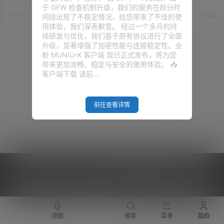
的解锁检测！
测速，可以同时测试视频播放 /
障。 因为在这片区域真的存在很
于 GFW 检查机制升级，我们的服务在部分时
多线程下载等场景的节点速度，
多误导性的言论——来自各个利
V2raySSR综合网
23年12月2日
V2raySSR综合网
22年1月23日
间段出现了不稳定情况，给您带来了不佳的使
支持 Netflix / Disney / HBO 等
益集团（国家）会对我们进行疯
用体验，我们深表歉意。 经过一个多月的持
流媒体的解锁检测，当然，还有
狂的洗脑！它们 往往喜欢以平
续研发与优化，我们基于原有协议进行了全面
很多很多的功能，那我们就一起
等、自由、人权等旗号自称，但
升级，显著增强了加密性能与连接稳定性。全
来看看这款开源的测速软件。 视
仔细想想，真的是这样吗？它们
新 MUNIU-X 客户端 现已正式发布，将为您
频演示 软件介绍 项目地址：点击
会运用舆论或热点新闻来点爆
带来更加流畅、稳定与安全的使用体验。 📥
访问 GitHub 仓库…
你，让你思维的爆炸，它们 会结
客户端下载 请前…
合大数据潜移默化的来改变你的
观念。“温水煮青蛙” —— 大…
前往查看详情
Copyright © 2026
V2RaySSR综合网
|
网站地图
|
商务洽谈
|
您的 IP :
216.73.217.154 - US ， 查询 12 次，耗时 0.4221 秒
顶部
搜索
菜单
我的