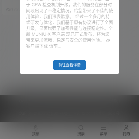
障。 因为在这片区域真的存在很
于 GFW 检查机制升级，我们的服务在部分时
多误导性的言论——来自各个利
V2raySSR综合网
20年7月17日
间段出现了不稳定情况，给您带来了不佳的使
益集团（国家）会对我们进行疯
用体验，我们深表歉意。 经过一个多月的持
狂的洗脑！它们 往往喜欢以平
续研发与优化，我们基于原有协议进行了全面
等、自由、人权等旗号自称，但
升级，显著增强了加密性能与连接稳定性。全
仔细想想，真的是这样吗？它们
新 MUNIU-X 客户端 现已正式发布，将为您
会运用舆论或热点新闻来点爆
带来更加流畅、稳定与安全的使用体验。 📥
你，让你思维的爆炸，它们 会结
客户端下载 请前…
合大数据潜移默化的来改变你的
观念。“温水煮青蛙” —— 大家…
前往查看详情
Copyright © 2026
V2RaySSR综合网
|
网站地图
|
商务洽谈
|
您的 IP :
216.73.216.90 - US ， 查询 12 次，耗时 0.4204 秒
顶部
搜索
菜单
我的