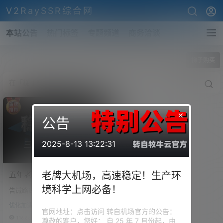
V2RaySSR综合网
本站公告
热门标签
专题频道
商务洽谈
全部标签
梯子购买
×
公告
2025-8-13 13:22:31
五年老机场节点推荐测评，
老牌大机场，高速稳定！生产环
生产环境翻墙必备，多地域
境科学上网必备！
告诫路过的各位 请务必保护好自
原生IP看Netflix！解锁
己！我们总为了自己能打破信息
GPT！
优化加速
的壁垒而沾沾自喜，殊不知打破
官网地址：点击访问 转自机场官方的公告：
的只是用来保护我们的网络屏
116.6k
0
尊敬的客户，您好： 自 25 年 7 月份起，由