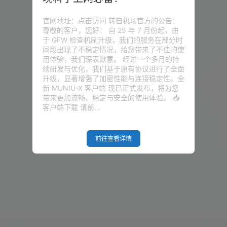
官网地址：点击访问 转自机场官方的公告：
尊敬的客户，您好： 自 25 年 7 月份起，由
于 GFW 检查机制升级，我们的服务在部分时
间段出现了不稳定情况，给您带来了不佳的使
用体验，我们深表歉意。 经过一个多月的持
续研发与优化，我们基于原有协议进行了全面
升级，显著增强了加密性能与连接稳定性。全
新 MUNIU-X 客户端 现已正式发布，将为您
带来更加流畅、稳定与安全的使用体验。 📥
客户端下载 请前…
前往查看详情