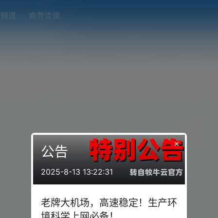
题频道
商务洽谈
端下载
OpenWRT（软路由）固件合集
在线订阅转换
搬瓦工
×
公告
2025-8-13 13:22:31
老牌大机场，高速稳定！生产环
境科学上网必备！