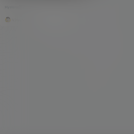
路质量！
生了，它从2020年到现在也有差不多两年的时间
Hysteria搭建
72.4k
0
了，据官方介绍，它可以针对恶劣的网络环境进行
优化加速。 Hysteria 介绍 官方介绍： Hysteria
是一个功能丰富的，专为恶劣网络环境进行优化的
V2raySSR综合网
22年6月18日
网络工具（双边加速），比如卫星网络、拥挤的公
共 Wi-Fi、在中国连接国外服务器等。 基于修改版
的 QUIC 协议。目前有以下模式：（仍在增加中）
…