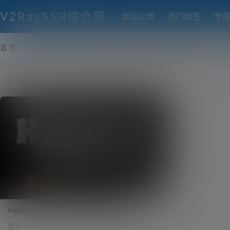
V2RaySSR综合网
本站公告
热门标签
专
首 页
VPS推荐-评测
热门协议搭建
各类脚本及教程
客户
Hysteria 协议！歇斯底里加速协议，是否能
够拯救线路拉胯的 VPS！降低延迟、提升线
前言 Hysteria 这个协议相信在座的老鸟们并不陌