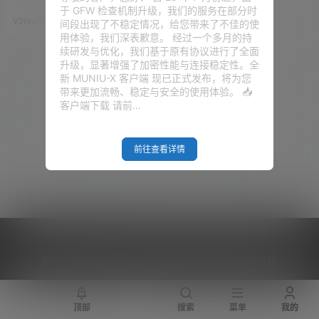
心端口默认被封 但今天要讲的方
于 GFW 检查机制升级，我们的服务在部分时
案，只需要一台能本地能上网的
V2raySSR综合网
25年5月31日
间段出现了不稳定情况，给您带来了不佳的使
VPS 或本地服务器，就能用 Clou
用体验，我们深表歉意。 经过一个多月的持
dflare 的隧道服务，把你的网站
续研发与优化，我们基于原有协议进行了全面
发布到全球，并且使用国际域
升级，显著增强了加密性能与连接稳定性。全
名，和普通的网站看起来没有任
新 MUNIU-X 客户端 现已正式发布，将为您
何区别！ 重点是：永久免
带来更加流畅、稳定与安全的使用体验。 📥
费！！！！ 本期视频 准备工作
客户端下载 请前…
1、国际域名一个，推…
前往查看详情
Copyright © 2026
V2RaySSR综合网
|
网站地图
|
商务洽谈
|
您的 IP :
216.73.216.146 - US ， 查询 10 次，耗时 0.4288 秒
顶部
搜索
菜单
我的