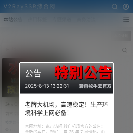
V2RaySSR综合网
本站公告
热门标签
专题频道
商务洽谈
全部标签
水冷计划
×
公告
2025-8-13 13:22:31
联立O11机箱水冷改造计划，
老牌大机场，高速稳定！生产环
CPU低至室温！强悍的视频
境科学上网必备！
前言 前段时间折腾了一台黑苹
剪辑主机
果，因为预算的问题，并没有解
技术教程
决散热的问题。 仅仅用原先淘汰
官网地址：点击访问 转自机场官方的公告：
下的普通Intel散热器对那颗I9 10
1.7k
1
尊敬的客户，您好： 自 25 年 7 月份起，由