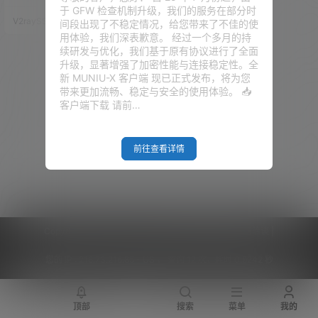
900K进行散热。虽说预想是压不
于 GFW 检查机制升级，我们的服务在部分时
住，但是实际使用的过程中，热
V2raySSR综合网
20年12月19日
间段出现了不稳定情况，给您带来了不佳的使
别是渲染视频的时候，CPU一度
用体验，我们深表歉意。 经过一个多月的持
飙升到80多度，满屋子都是风扇
续研发与优化，我们基于原有协议进行了全面
的噪音，很是受不了。 那在和我
升级，显著增强了加密性能与连接稳定性。全
们家老大死磨硬缠之后，总算是
新 MUNIU-X 客户端 现已正式发布，将为您
获取了一笔，用来购置水冷的预
带来更加流畅、稳定与安全的使用体验。 📥
算。很是开心。那这边就是我们
客户端下载 请前…
所有的水冷设备，用的 Bykski 的
水…
前往查看详情
Copyright © 2026
V2RaySSR综合网
|
网站地图
|
商务洽谈
|
您的 IP :
216.73.216.85 - US ， 查询 12 次，耗时 0.9242 秒
顶部
搜索
菜单
我的