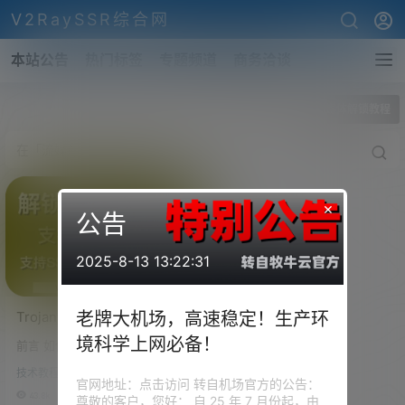
V2RaySSR综合网
本站公告
热门标签
专题频道
商务洽谈
全部标签
流媒体解锁教程
×
公告
2025-8-13 13:22:31
Trojan解锁奈飞
老牌大机场，高速稳定！生产环
（NetFlix）、葫芦
境科学上网必备！
前言 如何解锁奈飞、奈非、NetF
（HuLu）、HBO等流媒体视
lix、葫芦、HuLu、HBO等视频的
讯网站！实现DNS分流！
技术教程
播放？ 作者在1月5日的博客中详
官网地址：点击访问 转自机场官方的公告：
VPS解锁流媒体网站！全平
细描述了V2RAY怎么解锁NetFlix
43.8k
0
尊敬的客户，您好： 自 25 年 7 月份起，由