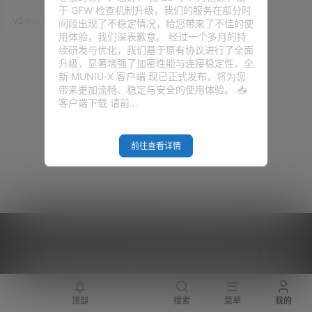
台VPS通用！
（奈飞）、HuLu（葫芦）、HBO
于 GFW 检查机制升级，我们的服务在部分时
等主流流媒体的播放，现在看
V2raySSR综合网
20年4月14日
间段出现了不稳定情况，给您带来了不佳的使
来，似乎有更好的方法可以实现
用体验，我们深表歉意。 经过一个多月的持
这些流媒体网站的流量分流及解
续研发与优化，我们基于原有协议进行了全面
锁！ 今天以Trojan服务为例，来
升级，显著增强了加密性能与连接稳定性。全
详细为大家讲解一下如何解锁视
新 MUNIU-X 客户端 现已正式发布，将为您
讯网站的播放！ 本教程适用全平
带来更加流畅、稳定与安全的使用体验。 📥
台的VPS、各种方式搭建的代理
客户端下载 请前…
（SS\SSR\…
前往查看详情
Copyright © 2026
V2RaySSR综合网
|
网站地图
|
商务洽谈
|
您的 IP :
216.73.216.63 - US ， 查询 12 次，耗时 0.4372 秒
顶部
搜索
菜单
我的