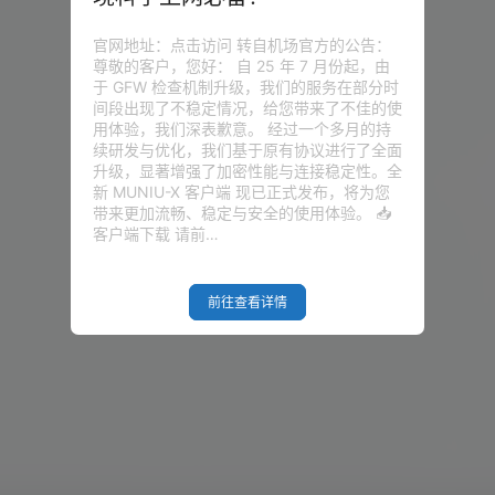
官网地址：点击访问 转自机场官方的公告：
尊敬的客户，您好： 自 25 年 7 月份起，由
于 GFW 检查机制升级，我们的服务在部分时
间段出现了不稳定情况，给您带来了不佳的使
用体验，我们深表歉意。 经过一个多月的持
续研发与优化，我们基于原有协议进行了全面
升级，显著增强了加密性能与连接稳定性。全
新 MUNIU-X 客户端 现已正式发布，将为您
带来更加流畅、稳定与安全的使用体验。 📥
客户端下载 请前…
前往查看详情