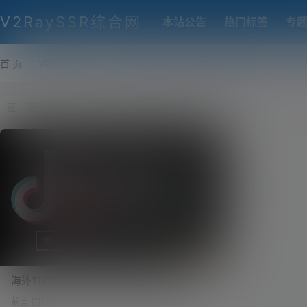
V2RaySSR综合网
本站公告
热门标签
专
首 页
VPS推荐-评测
热门协议搭建
各类脚本及教程
客户
海外TikTok完美版（海外版抖音、国际版抖
音）IOS端安装教程，支持切换国家！
前言 国际版抖音 - - 海外的媒体，请有常识性的观