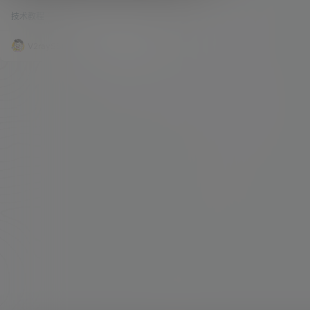
看。 勿带节奏，请勿被 外来文化 给 同化，这才是
技术教程
60.9k
0
最重要的。 谨言慎行！！ 准备工作 1、iPhone 一
台、电脑一台（Windows）、PC 的科学上网环境
2、美区 AppleID 一个 （观看 申请教程），并安
V2raySSR综合网
21年12月25日
装 Shadowrocket（小火箭工具），若无，请看
兑换教程 3、下载必要的工具 安装海外本 TikTok
一、安装必要的工具…