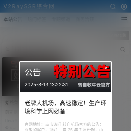
V2RaySSR综合网
本站公告
热门标签
专题频道
商务洽谈
全部标签
甲骨文刷ARM实例
×
公告
2025-8-13 13:22:31
始终免费的 4核 24G内存 的
老牌大机场，高速稳定！生产环
VPS！甲骨文 (oracle) 抢/刷
境科学上网必备！
前言 前面为大家讲过了，如何 申
ARM 实例！一键脚本部署开
请一个甲骨文 (oracle) 的账号！
ARM机器！
Linux系统设置
很多小伙伴们也是申请到了属于
官网地址：点击访问 转自机场官方的公告：
自己的免费的甲骨文 (oracle) VP
82.4k
0
尊敬的客户，您好： 自 25 年 7 月份起，由