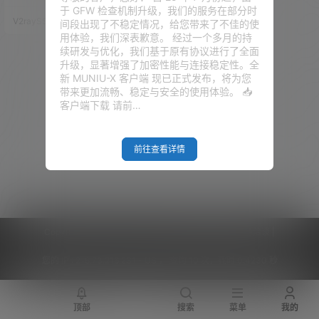
S，在这里祝福大家。 相信大家
于 GFW 检查机制升级，我们的服务在部分时
在开实例的时候，也看到了很强
V2raySSR综合网
22年7月2日
间段出现了不稳定情况，给您带来了不佳的使
悍的 ARM 的配置资源，最高可
用体验，我们深表歉意。 经过一个多月的持
以达到 4核 24G 内存的免费资
续研发与优化，我们基于原有协议进行了全面
源。 官方原话：每个租户每月可
升级，显著增强了加密性能与连接稳定性。全
免费获得前 3,000 个 OCPU 小
新 MUNIU-X 客户端 现已正式发布，将为您
时和 18,000 GB 小时，以使用 V
带来更加流畅、稳定与安全的使用体验。 📥
M.Standard.…
客户端下载 请前…
前往查看详情
Copyright © 2026
V2RaySSR综合网
|
网站地图
|
商务洽谈
|
您的 IP :
216.73.216.231 - US ， 查询 10 次，耗时 0.4230 秒
顶部
搜索
菜单
我的