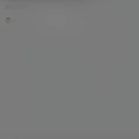
云服务器注册指南及故障解决！
GCP，也就是 Google 的 VPS，我们用外币信用卡
优化加速
87.4k
0
申请成功以后，会获得300美金的、为期一年的免
费额度。 但一年之后，我们是需要重新进行申请，
还有一部分小伙伴们想到的就是甲骨文，对于甲骨
V2raySSR综合网
21年5月29日
文的免费VPS，据官方所说是“始终免费”，但是，
不排除我们乱撸之后，甲骨文会出台一些其他的规
章制度，进行约制。 因为甲骨文会对注册的账号进
行审计，所以，我们…