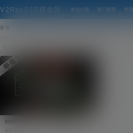
V2RaySSR综合网
本站公告
热门标签
专
首 页
VPS推荐-评测
热门协议搭建
各类脚本及教程
客户
始终免费的VPS！油管8K视频秒开，颠覆你
对免费资源的看法。Oracle（甲骨文）免费
前言 提到免费的 VPS，很多人第一个想到的就是