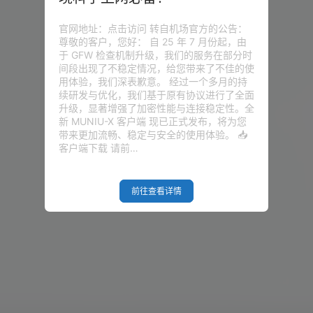
官网地址：点击访问 转自机场官方的公告：
尊敬的客户，您好： 自 25 年 7 月份起，由
于 GFW 检查机制升级，我们的服务在部分时
间段出现了不稳定情况，给您带来了不佳的使
用体验，我们深表歉意。 经过一个多月的持
续研发与优化，我们基于原有协议进行了全面
升级，显著增强了加密性能与连接稳定性。全
新 MUNIU-X 客户端 现已正式发布，将为您
带来更加流畅、稳定与安全的使用体验。 📥
客户端下载 请前…
前往查看详情