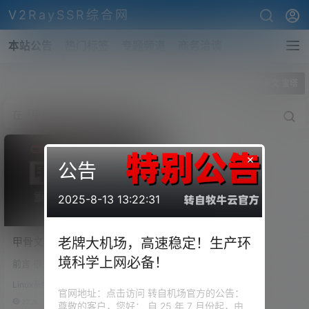
V2RaySSR综合网
本站公告
热门标签
专题频道
商务洽谈
全部标签
甲骨文 宝塔
×
公告
2025-8-13 13:22:31
甲骨文 ARM VPS 安装
老牌大机场，高速稳定！生产环
CentOS 8.0 Stream！宝塔
境科学上网必备！
前言 很多小伙伴抢甲骨文的 AR
面板、WordPress博客完美
M 机器，主要是为了托管自己的
运行！甲骨文安装、重置系
Linux系统设置
网站（博客）。毕竟 4 核 24G
官网地址：点击访问 转自机场官方的公告：
统！
内存的始终免费的机器，不作为
27.2k
0
尊敬的客户，您好： 自 25 年 7 月份起，由