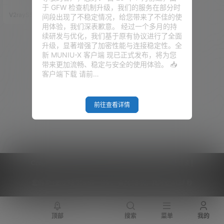
生产工具还是太可惜了。 无奈
于 GFW 检查机制升级，我们的服务在部分时
于，宝塔面板的安装环境，对能
V2raySSR综合网
22年7月16日
间段出现了不稳定情况，给您带来了不佳的使
作为首选的 Ubuntu 还是有点不
用体验，我们深表歉意。 经过一个多月的持
太支持，BUG 太多。作者试了
续研发与优化，我们基于原有协议进行了全面
下，是否能用 netboot 工具，安
升级，显著增强了加密性能与连接稳定性。全
装一个 CentOS 8.0 Stream 的
新 MUNIU-X 客户端 现已正式发布，将为您
系统呢，该系统对宝塔的支持度
带来更加流畅、稳定与安全的使用体验。 📥
会不会更高些，抱着这个想法，
客户端下载 请前…
尝试了一下，…
前往查看详情
Copyright © 2026
V2RaySSR综合网
|
网站地图
|
商务洽谈
|
您的 IP :
216.73.216.52 - US ， 查询 13 次，耗时 0.4187 秒
顶部
搜索
菜单
我的