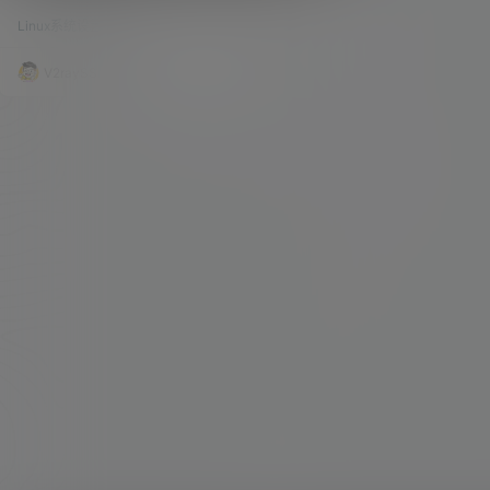
运行！甲骨文安装、重置系统！
了托管自己的网站（博客）。毕竟 4 核 24G 内存
Linux系统设置
27.2k
0
的始终免费的机器，不作为生产工具还是太可惜
了。 无奈于，宝塔面板的安装环境，对能作为首选
的 Ubuntu 还是有点不太支持，BUG 太多。作者
V2raySSR综合网
22年7月16日
试了下，是否能用 netboot 工具，安装一个 Cent
OS 8.0 Stream 的系统呢，该系统对宝塔的支持度
会不会更高些，抱着这个想法，尝试了一下，…