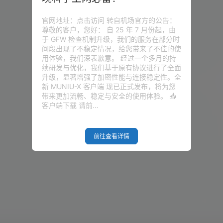
官网地址：点击访问 转自机场官方的公告：
尊敬的客户，您好： 自 25 年 7 月份起，由
于 GFW 检查机制升级，我们的服务在部分时
间段出现了不稳定情况，给您带来了不佳的使
用体验，我们深表歉意。 经过一个多月的持
续研发与优化，我们基于原有协议进行了全面
升级，显著增强了加密性能与连接稳定性。全
新 MUNIU-X 客户端 现已正式发布，将为您
带来更加流畅、稳定与安全的使用体验。 📥
客户端下载 请前…
前往查看详情