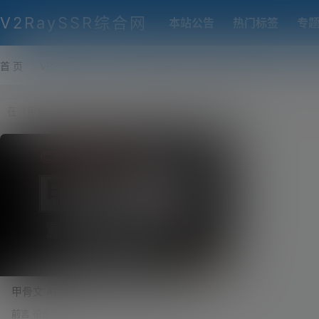
V2RaySSR综合网
本站公告
热门标签
专
首 页
VPS推荐-评测
热门协议搭建
各类脚本及教程
客户
甲骨文 ARM VPS 安装 CentOS 8.0
Stream！宝塔面板、WordPress博客完美
前言 很多小伙伴抢甲骨文的 ARM 机器，主要是为