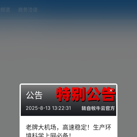
题频道
商务洽谈
端下载
OpenWRT（软路由）固件合集
在线订阅转换
搬瓦工
×
公告
2025-8-13 13:22:31
老牌大机场，高速稳定！生产环
境科学上网必备！