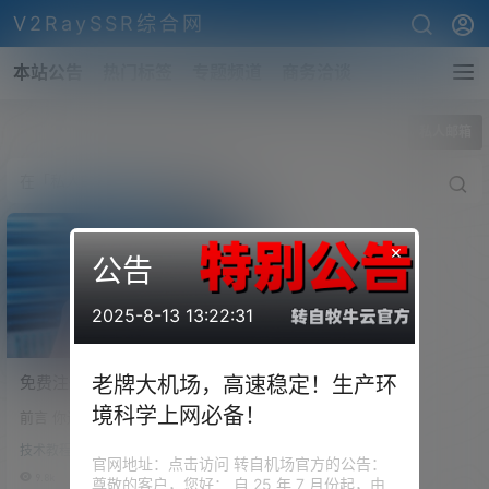
V2RaySSR综合网
本站公告
热门标签
专题频道
商务洽谈
全部标签
私人邮箱
×
公告
2025-8-13 13:22:31
免费注册一个专属自己的企
老牌大机场，高速稳定！生产环
业级域名邮箱吧，从此不在
境科学上网必备！
前言 你还在使用谷歌的Gmail邮
担心邮箱不够用！
箱注册白嫖机场等服务？你在垃
技术教程
圾站点用自己的邮箱接收验证
官网地址：点击访问 转自机场官方的公告：
码？你是否担心邮箱地址等隐私
9.8k
0
尊敬的客户，您好： 自 25 年 7 月份起，由