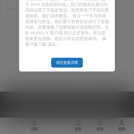
被泄露？免费注册一个专属自己
于 GFW 检查机制升级，我们的服务在部分时
的企业级域名邮箱吧，从此开启
V2raySSR综合网
20年4月29日
间段出现了不稳定情况，给您带来了不佳的使
正确的科学上网方式！ 视频教程
用体验，我们深表歉意。 经过一个多月的持
地址：点击观看 准备工作 1、注
续研发与优化，我们基于原有协议进行了全面
册或是拥有域名一个 不会点我
升级，显著增强了加密性能与连接稳定性。全
2、让Cloudflare接管我们的域名
新 MUNIU-X 客户端 现已正式发布，将为您
解析服务 不会点我 3、可以接收
带来更加流畅、稳定与安全的使用体验。 📥
验证码的手机一台（自己国内的
客户端下载 请前…
手机号也不要紧） 开始你的表演
首…
前往查看详情
Copyright © 2026
V2RaySSR综合网
|
网站地图
|
商务洽谈
|
您的 IP :
216.73.217.153 - US ， 查询 13 次，耗时 0.5430 秒
顶部
搜索
菜单
我的