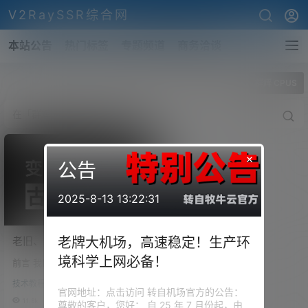
V2RaySSR综合网
本站公告
热门标签
专题频道
商务洽谈
全部标签
群辉 CPUS
×
公告
2025-8-13 13:22:31
老旧、古董打印机变身无线
老牌大机场，高速稳定！生产环
网络共享打印机！Airprint
境科学上网必备！
前言 我目前在用的这台黑苹果，
无线打印服务器！免驱打
升级到了最新的系统，12.3.1，这
印！
技术教程
才发现，打印机用不了了，驱动
官网地址：点击访问 转自机场官方的公告：
始终是无法安装，去官网查询了
11.8k
0
尊敬的客户，您好： 自 25 年 7 月份起，由