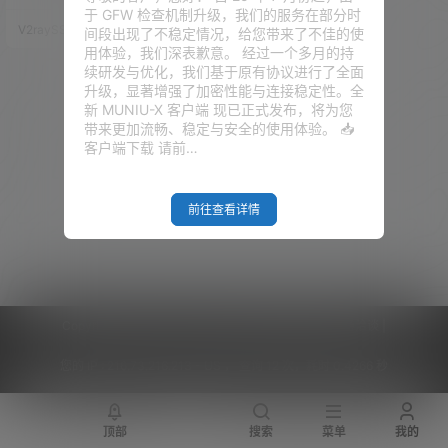
一下才发现，三星的官网早就停
于 GFW 检查机制升级，我们的服务在部分时
更了我这款 SCX - 4300 MacOS
V2raySSR综合网
22年5月21日
间段出现了不稳定情况，给您带来了不佳的使
的驱动，老版的驱动和现在的系
用体验，我们深表歉意。 经过一个多月的持
统不兼容。 第一个也就想到了群
续研发与优化，我们基于原有协议进行了全面
辉的网络打印，一番操作下来，
升级，显著增强了加密性能与连接稳定性。全
发现也是没有驱动，若要实现客
新 MUNIU-X 客户端 现已正式发布，将为您
户端的无驱动打印，也是即为繁
带来更加流畅、稳定与安全的使用体验。 📥
琐。最终就想到了 Apple 的 CU
客户端下载 请前…
PS，一款 Apple …
前往查看详情
Copyright © 2026
V2RaySSR综合网
|
网站地图
|
商务洽谈
|
您的 IP :
216.73.216.213 - US ， 查询 12 次，耗时 0.4266 秒
顶部
搜索
菜单
我的