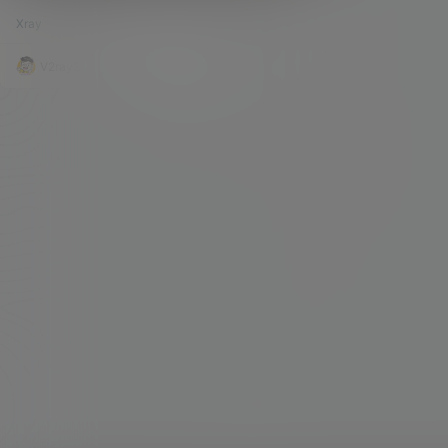
Xray 客户端以及软路由固件下载。
一些协议很是迷糊，现状也的确是这样。 因为各类
Xray
143.9k
2
大神的不断涌现，目前对于我们来说，可以选择的
搭建协议也是越来越多，各类软件的适配度也是越
来越高。 就比如最近正在流行的XRAY，也就迷糊
V2raySSR综合网
20年12月26日
了不少的人。那XRAY到底是个什么东西，很多人
也是不太清楚。只是晓得它是一种新的搭建方式。
我们也不追根溯源，老鸟们也都应该知道XRAY的
来由。 其实简单的来理解，V2RAY…