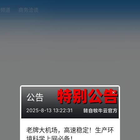
题频道
商务洽谈
端下载
OpenWRT（软路由）固件合集
在线订阅转换
搬瓦工
×
公告
2025-8-13 13:22:31
老牌大机场，高速稳定！生产环
境科学上网必备！