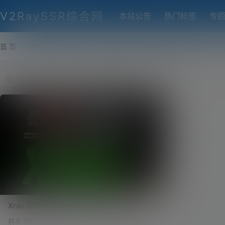
V2RaySSR综合网
本站公告
热门标签
专
首 页
VPS推荐-评测
热门协议搭建
各类脚本及教程
客户
Xray 内核会比 V2ray 更强吗？Xray 一键搭
建自动部署伪装网站，多合一智能化脚本！
前言 就目前来说，很多小伙伴对于搭建科学上网的