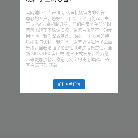
官网地址：点击访问 转自机场官方的公告：
尊敬的客户，您好： 自 25 年 7 月份起，由
于 GFW 检查机制升级，我们的服务在部分时
间段出现了不稳定情况，给您带来了不佳的使
用体验，我们深表歉意。 经过一个多月的持
续研发与优化，我们基于原有协议进行了全面
升级，显著增强了加密性能与连接稳定性。全
新 MUNIU-X 客户端 现已正式发布，将为您
带来更加流畅、稳定与安全的使用体验。 📥
客户端下载 请前…
前往查看详情