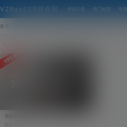
V2RaySSR综合网
本站公告
热门标签
专
首 页
VPS推荐-评测
热门协议搭建
各类脚本及教程
客户
低延迟香港CMI VPS买一台送一台！买香港
VPS，送美国VPS！流媒体、ChatGPT等全
前言 VMSHELL 的 移动 CMI 线路的香港 VPS，凭