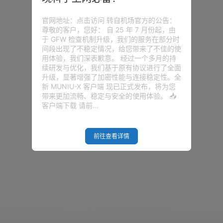
官网地址：点击访问 转自机场官方的公告：
尊敬的客户，您好： 自 25 年 7 月份起，由
于 GFW 检查机制升级，我们的服务在部分时
间段出现了不稳定情况，给您带来了不佳的使
用体验，我们深表歉意。 经过一个多月的持
续研发与优化，我们基于原有协议进行了全面
升级，显著增强了加密性能与连接稳定性。全
新 MUNIU-X 客户端 现已正式发布，将为您
带来更加流畅、稳定与安全的使用体验。 📥
客户端下载 请前…
前往查看详情