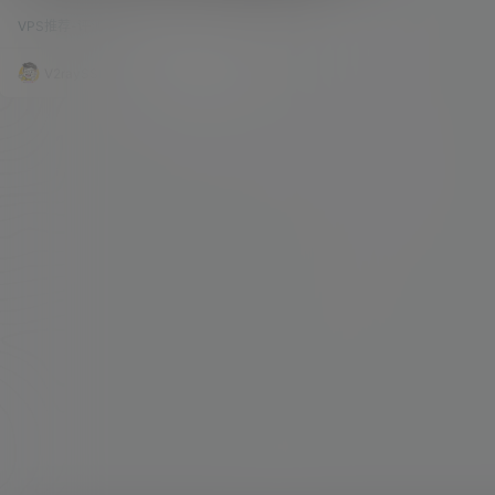
面解锁！香港VPS评测！
借其优势的线路资源、出色的流媒体解锁能力以及
VPS推荐-评测
108k
0
近乎为零的宕机率，赢得了不少用户的好评！ 时隔
四年，VMSHELL 依然在不断的优化和更新香港 V
PS 的线路资源。而这一次，他们推出了一个很有
V2raySSR综合网
25年4月26日
意思的活动——购买香港 VPS，赠送美国 VPS。对
于那些需要跨国体验多节点的朋友来说，无疑是一
个很好的活动。 视频观看 视频抽奖活动 （具体详
情请查…