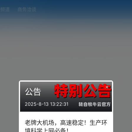
题频道
商务洽谈
端下载
OpenWRT（软路由）固件合集
在线订阅转换
搬瓦工
×
公告
2025-8-13 13:22:31
老牌大机场，高速稳定！生产环
境科学上网必备！