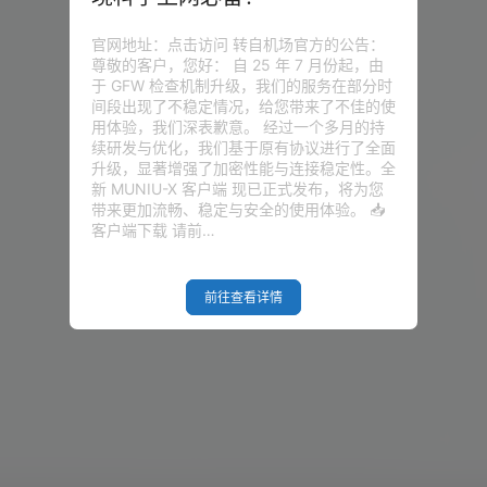
官网地址：点击访问 转自机场官方的公告：
尊敬的客户，您好： 自 25 年 7 月份起，由
于 GFW 检查机制升级，我们的服务在部分时
间段出现了不稳定情况，给您带来了不佳的使
用体验，我们深表歉意。 经过一个多月的持
续研发与优化，我们基于原有协议进行了全面
升级，显著增强了加密性能与连接稳定性。全
新 MUNIU-X 客户端 现已正式发布，将为您
带来更加流畅、稳定与安全的使用体验。 📥
客户端下载 请前…
前往查看详情