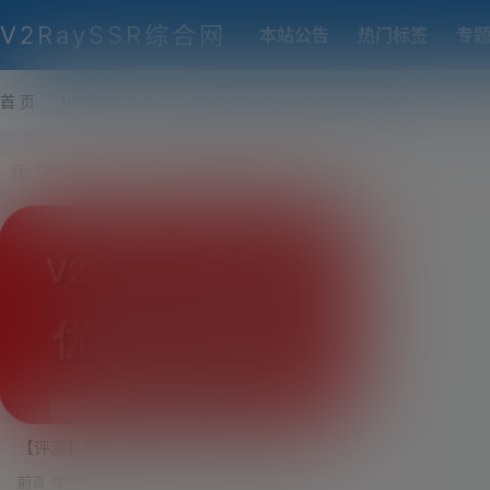
V2RaySSR综合网
本站公告
热门标签
专
首 页
VPS推荐-评测
热门协议搭建
各类脚本及教程
客户
【评测】机场简评介绍（优质SSR/V2RAY
机场介绍）快速V2RAY机场、高速SSR机场
前言 有些东西需要说在前面，本站点搭建的目的、