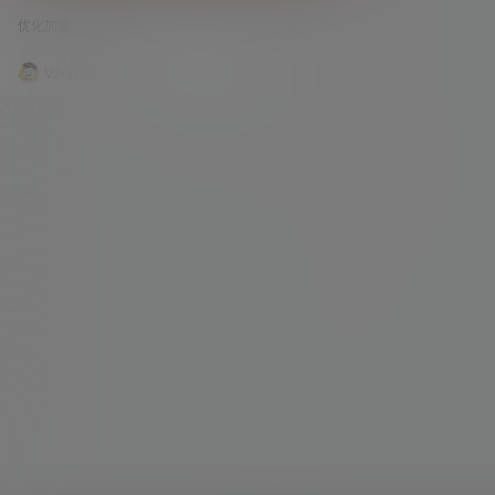
本文章存在的目的是为了方便学习科研以及外贸工
优化加速
50.6k
0
作。请大家务必遵循国内相关法律法规，且不得在
任何地方发布有关国家政治、激化民族矛盾等相关
话题。时刻谨记你的国家，国家繁荣稳定才会有我
V2raySSR综合网
19年12月25日
们一干人等在互联网上聊天打屁！墙外浏览各种资
源的时候，请一定谨记保护好个人隐私，保护好国
家秘密。 前面说了那么多，还是需要说，一定务必
遵循前言里面所说，本网站不欢迎那些极端分
子！…