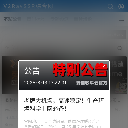
V2RaySSR综合网
本站公告
热门标签
专题频道
商务洽谈
全部标签
AdGuardHome
×
公告
2025-8-13 13:22:31
软路由：PVE虚拟机安装
AdGuardHome – DNS服务
老牌大机场，高速稳定！生产环
OpenWRT，直通PCI网口，
器的安装以及设置。去广
境科学上网必备！
前言 OpenWrt项目是一个针对嵌
前言 上期视频我们组装了一台虚
作为全设备全平台的科学上
告、开源、防污染的DNS服
入式设备的Linux操作系统。Ope
拟机，然后上面安装了PVE，并
网旁路由！AdGuard home
务器教程，让你的网页秒
技术教程
技术教程
nWrt不是一个单一且不可更改的
虚拟了爱快，通过简单的流控，
官网地址：点击访问 转自机场官方的公告：
没用？
开。
固件，而是提供了具有软件包管
使我们的300M电信和500M联通
24k
0
79.4k
0
尊敬的客户，您好： 自 25 年 7 月份起，由