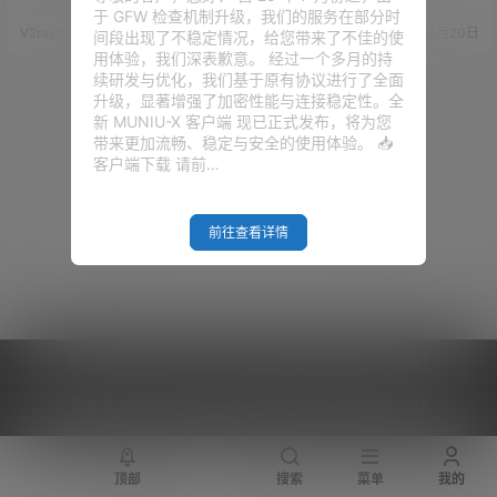
理功能的完全可写的文件系统。
进行了网络叠加。但是这里有一
于 GFW 检查机制升级，我们的服务在部分时
这使您可以不使用供应商提供的
个问题。就是我们爱快的DNS设
V2raySSR综合网
20年5月27日
V2raySSR综合网
20年5月20日
间段出现了不稳定情况，给您带来了不佳的使
应用程序选择和配置，而是通过
置里面，我们到底是应该填电信
用体验，我们深表歉意。 经过一个多月的持
使用软件包来定制设备以适应任
的DNS，还是应该填联通的DN
续研发与优化，我们基于原有协议进行了全面
何应用程序。对于开发人员来
S？所以我们需要搭建一个DNS服
升级，显著增强了加密性能与连接稳定性。全
说，OpenWrt是一个无需围绕它
务器，使得电信和联通都能够通
新 MUNIU-X 客户端 现已正式发布，将为您
构建完整固件就能开发应用程序
过最快的DNS解析，并达到网页
带来更加流畅、稳定与安全的使用体验。 📥
的框架; 对于普通用户来说，这意
秒开的效果。这期视频还是基于
客户端下载 请前…
味着拥有了完全定制的能力，能
我们的PVE系统，我们还是去电
以意想不…
脑上面去操作。…
前往查看详情
Copyright © 2026
V2RaySSR综合网
|
网站地图
|
商务洽谈
|
您的 IP :
216.73.217.58 - US ， 查询 15 次，耗时 0.5353 秒
顶部
搜索
菜单
我的