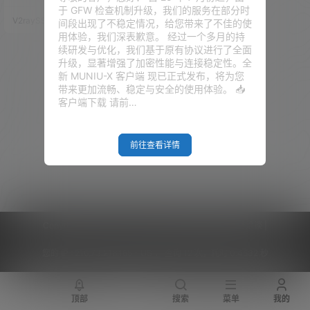
进行了网络叠加。但是这里有一
于 GFW 检查机制升级，我们的服务在部分时
个问题。就是我们爱快的DNS设
V2raySSR综合网
20年5月20日
间段出现了不稳定情况，给您带来了不佳的使
置里面，我们到底是应该填电信
用体验，我们深表歉意。 经过一个多月的持
的DNS，还是应该填联通的DN
续研发与优化，我们基于原有协议进行了全面
S？所以我们需要搭建一个DNS服
升级，显著增强了加密性能与连接稳定性。全
务器，使得电信和联通都能够通
新 MUNIU-X 客户端 现已正式发布，将为您
过最快的DNS解析，并达到网页
带来更加流畅、稳定与安全的使用体验。 📥
秒开的效果。这期视频还是基于
客户端下载 请前…
我们的PVE系统，我们还是去电
脑上面去操作。…
前往查看详情
Copyright © 2026
V2RaySSR综合网
|
网站地图
|
商务洽谈
|
您的 IP :
216.73.216.165 - US ， 查询 12 次，耗时 0.4532 秒
顶部
搜索
菜单
我的