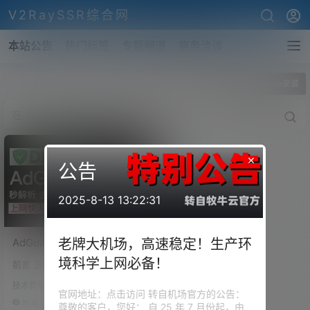
V2RaySSR综合网
本站公告
热门标签
专题频道
商务洽谈
全部标签
AdGuardHome安装
×
公告
2025-8-13 13:22:31
AdGuardHome – DNS服务
老牌大机场，高速稳定！生产环
器的安装以及设置。去广
境科学上网必备！
前言 上期视频我们组装了一台虚
告、开源、防污染的DNS服
拟机，然后上面安装了PVE，并
务器教程，让你的网页秒
技术教程
虚拟了爱快，通过简单的流控，
官网地址：点击访问 转自机场官方的公告：
开。
使我们的300M电信和500M联通
79.4k
0
尊敬的客户，您好： 自 25 年 7 月份起，由