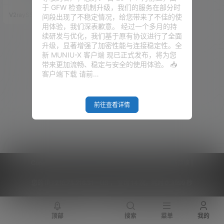
速脚本锦集 下面所有脚本请自行
于 GFW 检查机制升级，我们的服务在部分时
安装Curl、Wget等，代码如下：
V2raySSR综合网
20年5月12日
间段出现了不稳定情况，给您带来了不佳的使
yum -y install wget #ContOS
用体验，我们深表歉意。 经过一个多月的持
安装 wget apt-get install wget
续研发与优化，我们基于原有协议进行了全面
#Debian Ubuntu 安装 wget yu
升级，显著增强了加密性能与连接稳定性。全
m -y install curl #C…
新 MUNIU-X 客户端 现已正式发布，将为您
带来更加流畅、稳定与安全的使用体验。 📥
客户端下载 请前…
前往查看详情
Copyright © 2026
V2RaySSR综合网
|
网站地图
|
商务洽谈
|
您的 IP :
216.73.216.31 - US ， 查询 14 次，耗时 0.3999 秒
顶部
搜索
菜单
我的