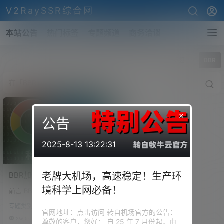
V2RaySSR综合网
本站公告
热门标签
专题频道
商务洽谈
全部标签
BBR
×
公告
2025-8-13 13:22:31
BBR加速脚本集合。包含
老牌大机场，高速稳定！生产环
BBR Plus/BBR原版/BBR魔
境科学上网必备！
前言 BBR脚本太多了，很多时候
改版，开启自带BBR加速，
找来找去也甚是复杂。V2rayssr
BBR四合一脚本等。
专题类别
综合网整理了一些很稳定的加速
官网地址：点击访问 转自机场官方的公告：
脚本，供大家收藏转发。 BBR加
266.5k
2
尊敬的客户，您好： 自 25 年 7 月份起，由