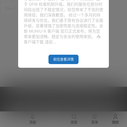
晚高峰期体验效果明显有所下
于 GFW 检查机制升级，我们的服务在部分时
降，此时我们需要安装一些脚本
V2raySSR综合网
19年4月29日
间段出现了不稳定情况，给您带来了不佳的使
进行加速。前段时间 Google 开
用体验，我们深表歉意。 经过一个多月的持
源了 TCP BBR 拥塞控制算法，根
续研发与优化，我们基于原有协议进行了全面
据用户使用体验的效果来看在 VP
升级，显著增强了加密性能与连接稳定性。全
S 上开启了 TCP BBR 后网速最高
新 MUNIU-X 客户端 现已正式发布，将为您
可达到10几倍的提升。 关于 Goo
带来更加流畅、稳定与安全的使用体验。 📥
gle BBR 拥塞控制算法目前有很
客户端下载 请前…
多个…
前往查看详情
Copyright © 2026
V2RaySSR综合网
|
网站地图
|
商务洽谈
|
您的 IP :
216.73.216.229 - US ， 查询 22 次，耗时 0.4180 秒
顶部
搜索
菜单
我的