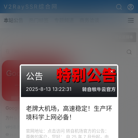
V2RaySSR综合网
本站公告
热门标签
专题频道
商务洽谈
全部标签
BBR一键安装脚本
×
公告
2025-8-13 13:22:31
Google原版BBR安装/原版
老牌大机场，高速稳定！生产环
BBR一键安装脚本
境科学上网必备！
为什么安装原版BBR 1、安装BBR
可以改善TCP的拥堵 大家都知道
VPS各类安装脚本
国外的服务器远离大陆，在国内
官网地址：点击访问 转自机场官方的公告：
连接速度并不是很好，尤其是在
24.2k
0
尊敬的客户，您好： 自 25 年 7 月份起，由