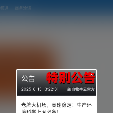
题频道
商务洽谈
端下载
OpenWRT（软路由）固件合集
在线订阅转换
搬瓦工
×
公告
2025-8-13 13:22:31
BR/BBR Plus/锐速
老牌大机场，高速稳定！生产环
er)四合一脚本/一键安装
ge 的脚本基础上加了 bbrplus 的内
境科学上网必备！