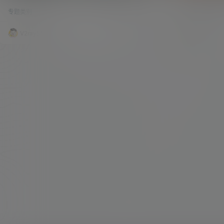
合一脚本等。
杂。V2rayssr综合网整理了一些很稳定的加速脚
核切换与BBR加
专题类别
266.5k
2
VPS各类安装脚
本，供大家收藏转发。 BBR加速脚本锦集 下面所有
技，目的是通过
脚本请自行安装Curl、Wget等，代码如下： yum -
带宽并降低延迟
y install wget #ContOS 安装 wget apt-get inst
出来之前，就只
V2raySSR综合网
20年5月12日
V2raySSR
all wget #Debian Ubuntu 安装 wget yum -y ins
国产的闭源软件
tall curl #C…
码的问题。不过B
目。 BBR在
偶…