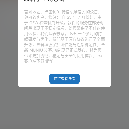
速安装 BBR是来自于Google的黑科
本
131.6k
0
优化和控制TCP的拥塞，充分利用
官网地址：点击访问 转自机场官方的公告：
，起到神奇般的加速效果。在BBR
尊敬的客户，您好： 自 25 年 7 月份起，由
有锐速比较好用，但是锐速是一个
综合网
19年4月29日
于 GFW 检查机制升级，我们的服务在部分时
。 有些朋友会担心是否会有有害代
间段出现了不稳定情况，给您带来了不佳的使
BR就是一个开源在GITHUB的项
用体验，我们深表歉意。 经过一个多月的持
大部分的时间都是比较好用的。但是
续研发与优化，我们基于原有协议进行了全面
升级，显著增强了加密性能与连接稳定性。全
新 MUNIU-X 客户端 现已正式发布，将为您
带来更加流畅、稳定与安全的使用体验。 📥
客户端下载 请前…
前往查看详情