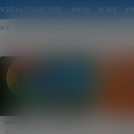
V2RaySSR综合网
本站公告
热门标签
专
首 页
VPS推荐-评测
热门协议搭建
各类脚本及教程
客户
BBR加速脚本集合。包含BBR Plus/BBR原
原版BBR/魔改B
版/BBR魔改版，开启自带BBR加速，BBR四
(Lotserv
前言 BBR脚本太多了，很多时候找来找去也甚是复
简介 在 Chika