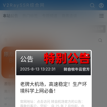
V2RaySSR综合网
本站公告
热门标签
专题频道
商务洽谈
全部标签
BBRPlus怎么样
×
公告
2025-8-13 13:22:31
原版BBR/魔改BBR/BBR
老牌大机场，高速稳定！生产环
Plus/锐速(Lotserver)四合一
境科学上网必备！
简介 在 Chikage 的脚本基础上
脚本/一键安装
加了 bbrplus 的内核切换与BBR
VPS各类安装脚本
加速安装 BBR是来自于Google的
官网地址：点击访问 转自机场官方的公告：
黑科技，目的是通过优化和控制T
131.6k
0
尊敬的客户，您好： 自 25 年 7 月份起，由