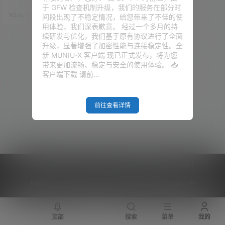
CP的拥塞，充分利用带宽并降低
于 GFW 检查机制升级，我们的服务在部分时
延迟，起到神奇般的加速效果。
V2raySSR综合网
19年4月29日
间段出现了不稳定情况，给您带来了不佳的使
在BBR出来之前，就只有锐速比
用体验，我们深表歉意。 经过一个多月的持
较好用，但是锐速是一个国产的
续研发与优化，我们基于原有协议进行了全面
闭源软件。 有些朋友会担心是否
升级，显著增强了加密性能与连接稳定性。全
会有有害代码的问题。不过BBR
新 MUNIU-X 客户端 现已正式发布，将为您
就是一个开源在GITHUB的项
带来更加流畅、稳定与安全的使用体验。 📥
目。 BBR在大部分的时间都是比
客户端下载 请前…
较好用的。但是偶…
前往查看详情
Copyright © 2026
V2RaySSR综合网
|
网站地图
|
商务洽谈
|
您的 IP :
216.73.217.150 - US ， 查询 13 次，耗时 0.4447 秒
顶部
搜索
菜单
我的