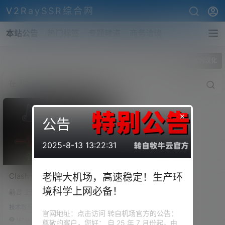
V2RaySSR综合网
本站公告
热门标签
专题频道
商务洽谈
全部标签
Clash如何汉化
×
公告
2025-8-13 13:22:31
Clash一键生成强大的分流规
老牌大机场，高速稳定！生产环
则，支持自建后端订阅转
境科学上网必备！
前言 上期视频为大家分享了基本
换。自己汉化Clash for
的 Clash 规则写法，但是很多小
Windows，支持
技术教程
伙伴还是云里雾里，就算是懂得
官网地址：点击访问 转自机场官方的公告：
Win/MacOS平台
也觉得很是不方便。所以今天为
167.6k
0
尊敬的客户，您好： 自 25 年 7 月份起，由