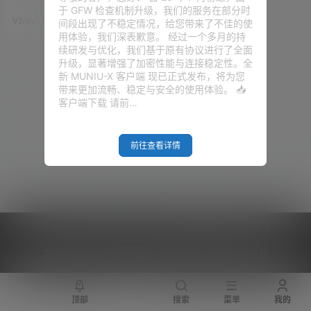
大家分享Clash的一键订阅。 还
于 GFW 检查机制升级，我们的服务在部分时
有很多小伙伴需要汉化版的 Clas
V2raySSR综合网
20年7月9日
间段出现了不稳定情况，给您带来了不佳的使
h。其实网上也是很多 Clash 的
用体验，我们深表歉意。 经过一个多月的持
汉化版，但是有些人觉得科学上
续研发与优化，我们基于原有协议进行了全面
网的工具还是开源的好，经过人
升级，显著增强了加密性能与连接稳定性。全
家汉化的版本不晓得人家加了什
新 MUNIU-X 客户端 现已正式发布，将为您
么东西。。。好吧。。。既然是
带来更加流畅、稳定与安全的使用体验。 📥
这样，不嫌麻烦，不如自己汉
客户端下载 请前…
化。 本博客视频教程：点击播放
Cl…
前往查看详情
Copyright © 2026
V2RaySSR综合网
|
网站地图
|
商务洽谈
|
您的 IP :
216.73.216.76 - US ， 查询 13 次，耗时 0.4200 秒
顶部
搜索
菜单
我的