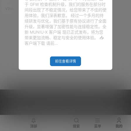
大家分享Clash的一键订阅。 还
于 GFW 检查机制升级，我们的服务在部分时
有很多小伙伴需要汉化版的 Clas
V2raySSR综合网
20年7月9日
间段出现了不稳定情况，给您带来了不佳的使
h。其实网上也是很多 Clash 的
用体验，我们深表歉意。 经过一个多月的持
汉化版，但是有些人觉得科学上
续研发与优化，我们基于原有协议进行了全面
网的工具还是开源的好，经过人
升级，显著增强了加密性能与连接稳定性。全
家汉化的版本不晓得人家加了什
新 MUNIU-X 客户端 现已正式发布，将为您
么东西。。。好吧。。。既然是
带来更加流畅、稳定与安全的使用体验。 📥
这样，不嫌麻烦，不如自己汉
客户端下载 请前…
化。 本博客视频教程：点击播放
Cl…
前往查看详情
Copyright © 2026
V2RaySSR综合网
|
网站地图
|
商务洽谈
|
您的 IP :
216.73.216.140 - US ， 查询 13 次，耗时 0.4576 秒
顶部
搜索
菜单
我的