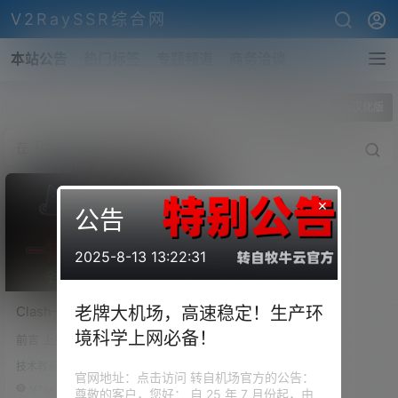
V2RaySSR综合网
本站公告
热门标签
专题频道
商务洽谈
全部标签
Clash for Windows汉化版
×
公告
2025-8-13 13:22:31
Clash一键生成强大的分流规
老牌大机场，高速稳定！生产环
则，支持自建后端订阅转
境科学上网必备！
前言 上期视频为大家分享了基本
换。自己汉化Clash for
的 Clash 规则写法，但是很多小
Windows，支持
技术教程
伙伴还是云里雾里，就算是懂得
官网地址：点击访问 转自机场官方的公告：
Win/MacOS平台
也觉得很是不方便。所以今天为
167.6k
0
尊敬的客户，您好： 自 25 年 7 月份起，由