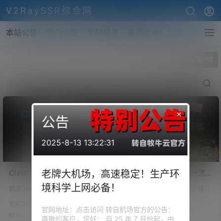
V2RaySSR综合网
本站公告
热门标签
专题频道
商务洽谈
全部标签
Clash Win 客户端
×
公告
2025-8-13 13:22:31
Clash For Windows 、
Clash一键生成强大的分流规
老牌大机场，高速稳定！生产环
OpenClash 切换内核！支持
则，支持自建后端订阅转
境科学上网必备！
前言 从 V2ray Core 4.33.0 的版
前言 上期视频为大家分享了基本
Xray、VLESS、Hysteria、
换。自己汉化Clash for
本移除了 XTLS 以后，rprx 就和
的 Clash 规则写法，但是很多小
XTLS等自建协议！自建协议
Windows，支持
优化加速
技术教程
其他的拥护者们创建了 Project X
伙伴还是云里雾里，就算是懂得
官网地址：点击访问 转自机场官方的公告：
VLESS、XTLS、Hysteria的
Win/MacOS平台
项目，然后取名于 XTLS 的 X 和
也觉得很是不方便。所以今天为
134.1k
1
167.6k
0
尊敬的客户，您好： 自 25 年 7 月份起，由