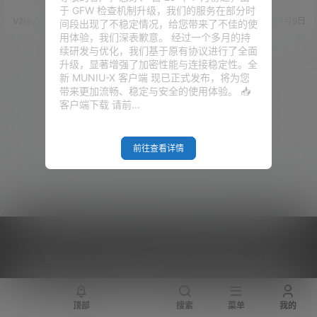
Clash 规则讲解！
V2ray 的 ray，从而也就诞生了
大家分享Clash的一键订阅。 还
于 GFW 检查机制升级，我们的服务在部分时
Xray！ 然而我们大部分人最喜欢
有很多小伙伴需要汉化版的 Clas
V2raySSR综合网
22年9月3日
V2raySSR综合网
20年7月9日
间段出现了不稳定情况，给您带来了不佳的使
使用的代理软件 Clash，因为是
h。其实网上也是很多 Clash 的
用体验，我们深表歉意。 经过一个多月的持
集成的Clash Core，所有并不支
汉化版，但是有些人觉得科学上
续研发与优化，我们基于原有协议进行了全面
持Xray的一些协议，于是也就就
网的工具还是开源的好，经过人
升级，显著增强了加密性能与连接稳定性。全
衍生出来了 Clash.Meta 内核。
家汉化的版本不晓得人家加了什
新 MUNIU-X 客户端 现已正式发布，将为您
这个内核…
么东西。。。好吧。。。既然是
带来更加流畅、稳定与安全的使用体验。 📥
这样，不嫌麻烦，不如自己汉
客户端下载 请前…
化。 本博客视频教程：点击播放
Cl…
前往查看详情
Copyright © 2026
V2RaySSR综合网
|
网站地图
|
商务洽谈
|
您的 IP :
216.73.217.25 - US ， 查询 14 次，耗时 0.4426 秒
顶部
搜索
菜单
我的