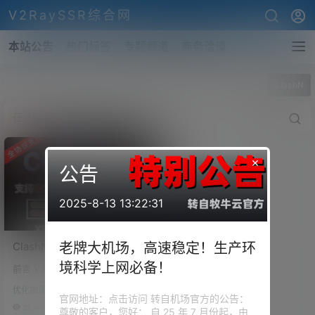
V2RaySSR综合网
本站公告
热门标签
专题频道
商务洽谈
全部标签
ClashN
×
公告
2025-8-13 13:22:31
ClashN，V2rayN的Clash版
老牌大机场，高速稳定！生产环
本！支持Clash配置在线订阅
境科学上网必备！
前言 V2rayN 这款软件，相信大
转换！Clash Core以及
家应该不会陌生了，从2019年一
Clash.Meta双核驱动！
优化加速
直陪伴我们至今，它是一款 Wind
官网地址：点击访问 转自机场官方的公告：
ows 平台的代理软件，通过切换
35.3k
0
尊敬的客户，您好： 自 25 年 7 月份起，由