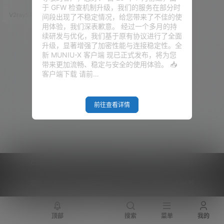
内核，可以支持网络上的大部分
于 GFW 检查机制升级，我们的服务在部分时
代理协议！ 今年的四月，two du
V2raySSR综合网
22年8月20日
间段出现了不稳定情况，给您带来了不佳的使
st ，也就是 V2rayN 的作者，开
用体验，我们深表歉意。 经过一个多月的持
发了另外的一款代理软件，Clash
续研发与优化，我们基于原有协议进行了全面
N，我们看名字也就知道了，基
升级，显著增强了加密性能与连接稳定性。全
于NET框架的、支持clash规则
新 MUNIU-X 客户端 现已正式发布，将为您
的、Windows端的一款代理软
带来更加流畅、稳定与安全的使用体验。 📥
件。截止到我们现在的这期视
客户端下载 请前…
频，该软…
前往查看详情
Copyright © 2026
V2RaySSR综合网
|
网站地图
|
商务洽谈
|
您的 IP :
216.73.216.254 - US ， 查询 11 次，耗时 0.4684 秒
顶部
搜索
菜单
我的