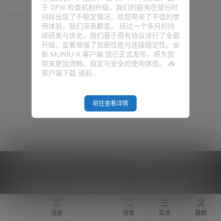
的专属节点搭建起来，就算是成
于 GFW 检查机制升级，我们的服务在部分时
功了，熟能生巧，以后自然明白
V2raySSR综合网
22年9月17日
间段出现了不稳定情况，给您带来了不佳的使
其中的一些道理。 视频教程 准备
用体验，我们深表歉意。 经过一个多月的持
篇 购买域名 什么是域名 域名可
续研发与优化，我们基于原有协议进行了全面
以说是一个IP地址的代称，目的
升级，显著增强了加密性能与连接稳定性。全
是为了便于记忆这个IP。例如，x
新 MUNIU-X 客户端 现已正式发布，将为您
xx.com 是一个域名。人们可以直
带来更加流畅、稳定与安全的使用体验。 📥
接访问 xxx.com 来代替 IP 地
客户端下载 请前…
址，然后域名系统（DNS）就…
前往查看详情
Copyright © 2026
V2RaySSR综合网
|
网站地图
|
商务洽谈
|
您的 IP :
216.73.216.57 - US ， 查询 10 次，耗时 0.4318 秒
顶部
搜索
菜单
我的