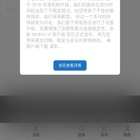
are 优选的IP后，速度会不会发生
于 GFW 检查机制升级，我们的服务在部分时
翻天覆地的变化。 那么，今天它
V2raySSR综合网
21年1月2日
间段出现了不稳定情况，给您带来了不佳的使
来了 —— 垃圾VPS的华丽变身！
用体验，我们深表歉意。 经过一个多月的持
本期视频教程：点击播放 准备工
续研发与优化，我们基于原有协议进行了全面
作 垃圾的不能在垃圾的垃圾VPS
升级，显著增强了加密性能与连接稳定性。全
一台（这边我们选择的 这里的VP
新 MUNIU-X 客户端 现已正式发布，将为您
S） 域名一个托管 Cloudflare ，
带来更加流畅、稳定与安全的使用体验。 📥
并解析到VPS…
客户端下载 请前…
前往查看详情
Copyright © 2026
V2RaySSR综合网
|
网站地图
|
商务洽谈
|
您的 IP :
216.73.216.42 - US ， 查询 13 次，耗时 1.1833 秒
顶部
搜索
菜单
我的