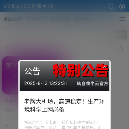
V2RaySSR综合网
本站公告
热门标签
专题频道
商务洽谈
全部标签
CN2 GT
×
公告
2025-8-13 13:22:31
HostDare美国三网CN2
老牌大机场，高速稳定！生产环
GIA/GT 高性价比VPS，新
境科学上网必备！
HostDare，成立于2014年的国
购、续费85折，折后年付34
外商家，主要从事美国洛杉矶数
美元起，支持支付宝
VPS推荐-评测
据中心的CN2线路VPS产品销
官网地址：点击访问 转自机场官方的公告：
售，以KVM架构为主，有洛杉矶
53.3k
0
尊敬的客户，您好： 自 25 年 7 月份起，由