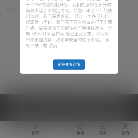
Cera机房的CN2 GIA线路VPS、
于 GFW 检查机制升级，我们的服务在部分时
洛杉矶QN机房的CN2 GT线路VP
V2raySSR综合网
19年12月30日
间段出现了不稳定情况，给您带来了不佳的使
S可以选择，支持支付宝、微信、
用体验，我们深表歉意。 经过一个多月的持
PayPal等多种方式付款购买，产
续研发与优化，我们基于原有协议进行了全面
品稳定性还算不错，国人用户也
升级，显著增强了加密性能与连接稳定性。全
比较多。HostDare美国CN2线路
新 MUNIU-X 客户端 现已正式发布，将为您
VPS产品主打的是100Mbps带宽
带来更加流畅、稳定与安全的使用体验。 📥
端口，适合个人使用及一般的建
客户端下载 请前…
站用…
前往查看详情
Copyright © 2026
V2RaySSR综合网
|
网站地图
|
商务洽谈
|
您的 IP :
216.73.216.31 - US ， 查询 14 次，耗时 0.4419 秒
顶部
搜索
菜单
我的