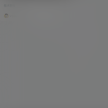
统，12.3.1，这才发现，打印机用不了了，驱动始
技术教程
11.8k
0
终是无法安装，去官网查询了一下才发现，三星的
官网早就停更了我这款 SCX - 4300 MacOS 的驱
动，老版的驱动和现在的系统不兼容。 第一个也就
V2raySSR综合网
22年5月21日
想到了群辉的网络打印，一番操作下来，发现也是
没有驱动，若要实现客户端的无驱动打印，也是即
为繁琐。最终就想到了 Apple 的 CUPS，一款 Ap
ple …