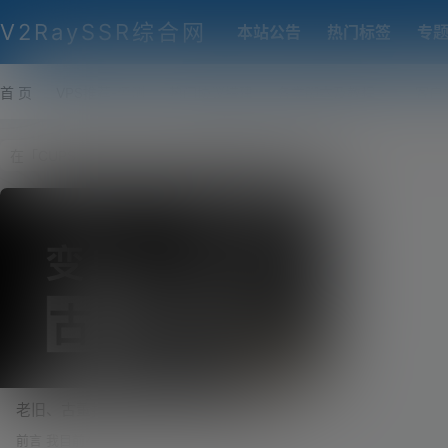
V2RaySSR综合网
本站公告
热门标签
专
首 页
VPS推荐-评测
热门协议搭建
各类脚本及教程
客户
老旧、古董打印机变身无线网络共享打印
机！Airprint 无线打印服务器！免驱打印！
前言 我目前在用的这台黑苹果，升级到了最新的系