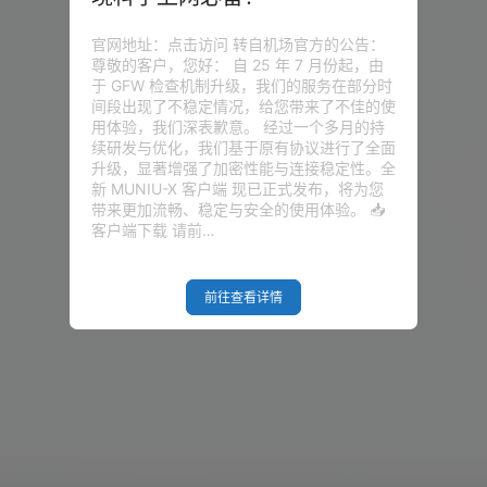
官网地址：点击访问 转自机场官方的公告：
尊敬的客户，您好： 自 25 年 7 月份起，由
于 GFW 检查机制升级，我们的服务在部分时
间段出现了不稳定情况，给您带来了不佳的使
用体验，我们深表歉意。 经过一个多月的持
续研发与优化，我们基于原有协议进行了全面
升级，显著增强了加密性能与连接稳定性。全
新 MUNIU-X 客户端 现已正式发布，将为您
带来更加流畅、稳定与安全的使用体验。 📥
客户端下载 请前…
前往查看详情